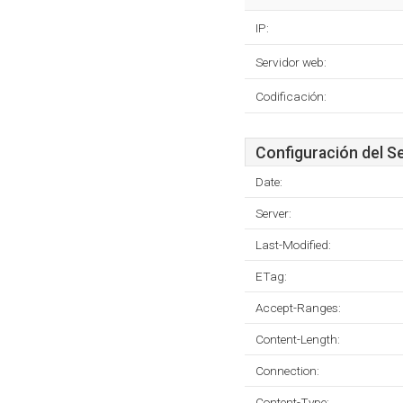
IP:
Servidor web:
Codificación:
Configuración del S
Date:
Server:
Last-Modified:
ETag:
Accept-Ranges:
Content-Length:
Connection:
Content-Type: