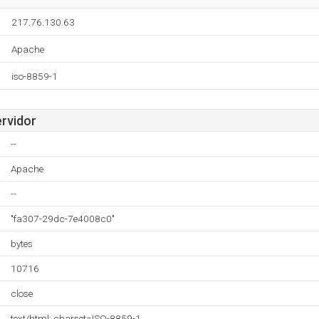
217.76.130.63
Apache
iso-8859-1
ervidor
--
Apache
--
"fa307-29dc-7e4008c0"
bytes
10716
close
text/html; charset=ISO-8859-1