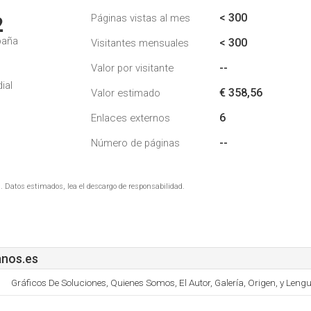
< 300
Páginas vistas al mes
2
paña
< 300
Visitantes mensuales
--
Valor por visitante
ial
€ 358,56
Valor estimado
6
Enlaces externos
--
Número de páginas
. Datos estimados, lea el descargo de responsabilidad.
anos.es
Gráficos De Soluciones, Quienes Somos, El Autor, Galería, Origen, y Leng