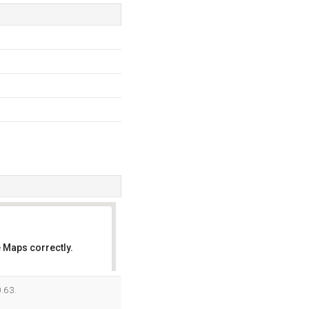
 Maps correctly.
OK
.63.