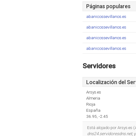
Páginas populares
abanicossevillanos.es
abanicossevillanos.es
abanicossevillanos.es
abanicossevillanos.es
Servidores
Localización del Ser
Arsys.es
Almeria
Rioja
España
36.95, -2.45
Está alojado por Arsys.es 
dns24.servidoresdns.net
, 