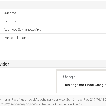
Cuadros
Taurinos
Abanicos Sevillanos.es®:::::
Partes del abanico
vidor
This page can't load Google
Do you own this website?
(Almeria, Rioja,) usando el Apache servidor web. Su número IP es 217.76.130
y
dns23.servidoresdns.net
son tus servidores de nombre DNS.