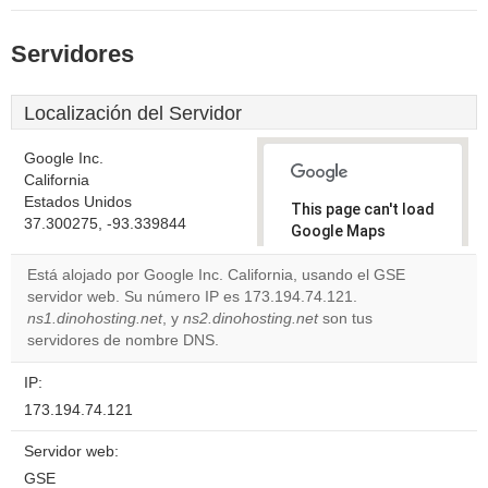
Servidores
Localización del Servidor
Google Inc.
California
Estados Unidos
This page can't load
37.300275, -93.339844
Google Maps
correctly.
Está alojado por Google Inc. California, usando el GSE
servidor web. Su número IP es 173.194.74.121.
Do you
OK
ns1.dinohosting.net
, y
ns2.dinohosting.net
own this
son tus
website?
servidores de nombre DNS.
IP:
173.194.74.121
Servidor web:
GSE