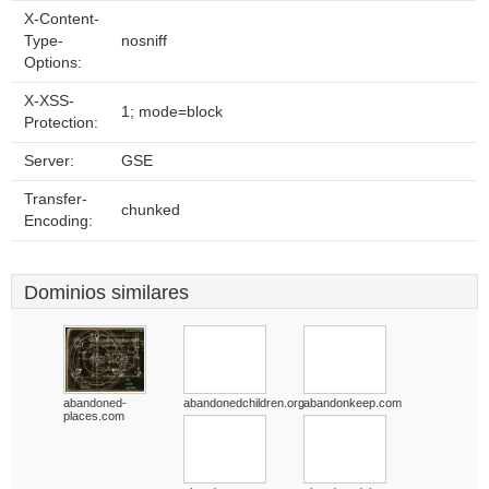
X-Content-
Type-
nosniff
Options:
X-XSS-
1; mode=block
Protection:
Server:
GSE
Transfer-
chunked
Encoding:
Dominios similares
abandoned-
abandonedchildren.org
abandonkeep.com
places.com