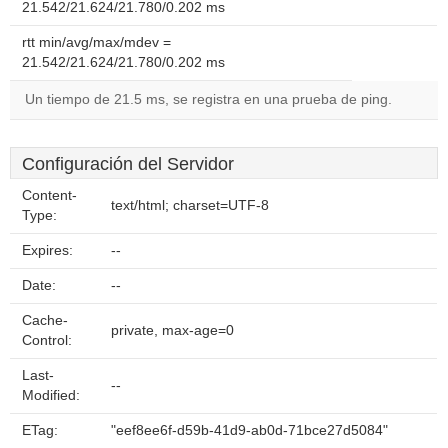
21.542/21.624/21.780/0.202 ms
rtt min/avg/max/mdev =
21.542/21.624/21.780/0.202 ms
Un tiempo de 21.5 ms, se registra en una prueba de ping.
Configuración del Servidor
Content-
text/html; charset=UTF-8
Type:
Expires:
--
Date:
--
Cache-
private, max-age=0
Control:
Last-
--
Modified:
ETag:
"eef8ee6f-d59b-41d9-ab0d-71bce27d5084"