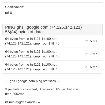
Codificación:
utf-8
PING ghs.l.google.com (74.125.142.121)
56(84) bytes of data.
64 bytes from ie-in-f121.1e100.net
21.5 ms
(74.125.142.121): icmp_req=1 ttl=48
64 bytes from ie-in-f121.1e100.net
21.7 ms
(74.125.142.121): icmp_req=2 ttl=48
64 bytes from ie-in-f121.1e100.net
21.5 ms
(74.125.142.121): icmp_req=3 ttl=48
--- ghs.l.google.com ping statistics ---
3 packets transmitted, 3 received, 0% packet loss,
time 2002ms
rtt min/avg/max/mdev =