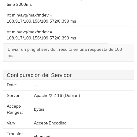
time 2000ms
rtt min/avg/max/mdev =
108.917/109.156/109.572/0.399 ms
rtt min/avg/max/mdev =
108.917/109.156/109.572/0.399 ms
Enviar un ping al servidor, resultó en una respuesta de 108
ms.
Configuración del Servidor
Date:
--
Server:
Apache/2.2.16 (Debian)
Accept-
bytes
Ranges:
Vary:
Accept-Encoding
Transfer-
chunked