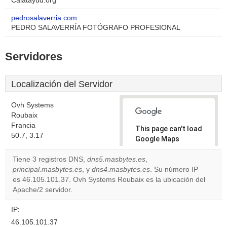
Calatayud.org
pedrosalaverria.com
PEDRO SALAVERRÍA FOTÓGRAFO PROFESIONAL
Servidores
Localización del Servidor
Ovh Systems
Roubaix
Francia
This page can't load
50.7, 3.17
Google Maps
correctly.
Tiene 3 registros DNS,
dns5.masbytes.es
,
principal.masbytes.es
, y
dns4.masbytes.es
. Su número IP
Do you
OK
es 46.105.101.37. Ovh Systems Roubaix es la ubicación del
own this
website?
Apache/2 servidor.
IP:
46.105.101.37