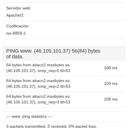
Servidor web:
Apache/2
Codificación:
iso-8859-1
PING www. (46.105.101.37) 56(84) bytes
of data.
64 bytes from abaco2.masbytes.es
108 ms
(46.105.101.37): icmp_req=1 ttl=53
64 bytes from abaco2.masbytes.es
109 ms
(46.105.101.37): icmp_req=2 ttl=53
64 bytes from abaco2.masbytes.es
108 ms
(46.105.101.37): icmp_req=3 ttl=53
--- www. ping statistics ---
3 packets transmitted, 3 received, 0% packet loss,