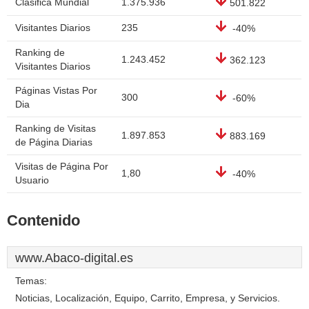
Clasifica Mundial
1.375.936
501.822
Visitantes Diarios
235
-40%
Ranking de
1.243.452
362.123
Visitantes Diarios
Páginas Vistas Por
300
-60%
Dia
Ranking de Visitas
1.897.853
883.169
de Página Diarias
Visitas de Página Por
1,80
-40%
Usuario
Contenido
www.Abaco-digital.es
Temas:
Noticias, Localización, Equipo, Carrito, Empresa, y Servicios.