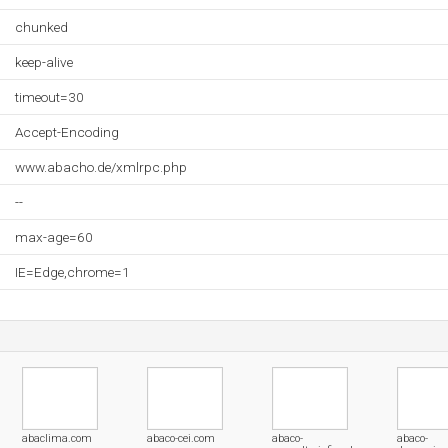
chunked
keep-alive
timeout=30
Accept-Encoding
www.abacho.de/xmlrpc.php
--
max-age=60
IE=Edge,chrome=1
abaclima.com
abaco-cei.com
abaco-
abaco-