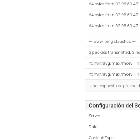
64 bytes from 82.98.69.47:
64 bytes from 82.98.69.47:
64 bytes from 82.98.69.47:
--- www. ping statistics ---
3 packets transmitted, 3 r
rtt min/avg/max/mdev = 
rtt min/avg/max/mdev = 
Una respuesta de prueba d
Configuración del S
Server:
Date:
Content-Type: