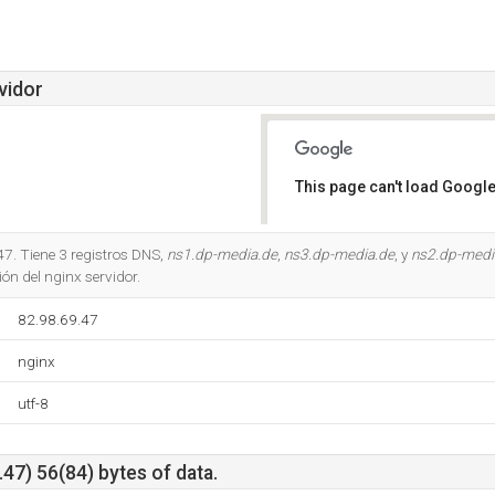
vidor
This page can't load Google
Do you own this website?
7. Tiene 3 registros DNS,
ns1.dp-media.de
,
ns3.dp-media.de
, y
ns2.dp-medi
ión del nginx servidor.
82.98.69.47
nginx
utf-8
47) 56(84) bytes of data.