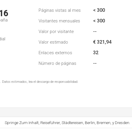
< 300
Páginas vistas al mes
16
paña
< 300
Visitantes mensuales
--
Valor por visitante
ial
€ 321,94
Valor estimado
32
Enlaces externos
--
Número de páginas
. Datos estimados, lea el descargo de responsabilidad.
Springe Zum Inhalt, Reiseführer, Städtereisen, Berlin, Bremen, y Dresden.