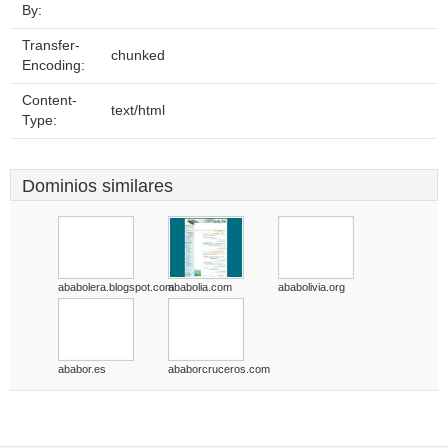
By:
Transfer-
chunked
Encoding:
Content-
text/html
Type:
Dominios similares
ababolera.blogspot.com
ababolia.com
ababolivia.org
ababor.es
ababorcruceros.com