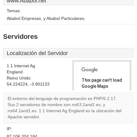
www.Ababol.net
Temas:
Ababol Empresas, y Ababol Particulares.
Servidores
Localización del Servidor
1 1 Internet Ag
England
Reino Unido
This page can't load
54.224224, -3.901133
Google Maps
correctly.
El entorno del lenguaje de programación es PHP/5.2.17.
Sus 2 servidores de nombre son
ns63.1and1.es
, y
Do you
OK
ns64.1and1.es
. 1 1 Internet Ag England es la ubicación del
own this
website?
Apache servidor.
IP:
87.106.204.184