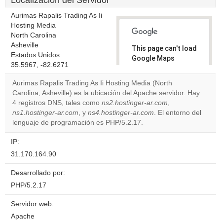
Localización del Servidor
Aurimas Rapalis Trading As Ii
Hosting Media
North Carolina
Asheville
This page can't load
Estados Unidos
Google Maps
35.5967, -82.6271
correctly.
Aurimas Rapalis Trading As Ii Hosting Media (North
Do you
Carolina, Asheville) es la ubicación del Apache servidor. Hay
OK
own this
4 registros DNS, tales como
ns2.hostinger-ar.com
,
website?
ns1.hostinger-ar.com
, y
ns4.hostinger-ar.com
. El entorno del
lenguaje de programación es PHP/5.2.17.
IP:
31.170.164.90
Desarrollado por:
PHP/5.2.17
Servidor web:
Apache