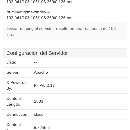
102.941/103.105/103.250/0.126 ms
rtt min/avg/max/mdev =
102.941/103.105/103.250/0.126 ms
Enviar un ping al servidor, resultó en una respuesta de 103
ms.
Configuración del Servidor
Date:
--
Server:
Apache
X-Powered-
PHP/5.2.17
By:
Content-
2503
Length:
Connection:
close
Content-
text/html