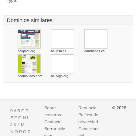
Type:
Dominios similares
aaupnet.org
aaupsa.es
aaurbanos.es
aautobuses.com
aauvigo.org
Sobre
Renuncia
© 2026
0
A
B
C
D
nosotros
Política de
E
F
G
H
I
Contacto
privacidad
J
K
L
M
Borrar sitio
Condiciones
N
O
P
Q
R
web
del