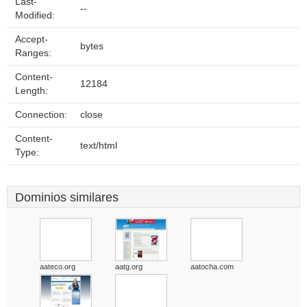
Last-
--
Modified:
Accept-
bytes
Ranges:
Content-
12184
Length:
Connection:
close
Content-
text/html
Type:
Dominios similares
aateco.org
aatg.org
aatocha.com