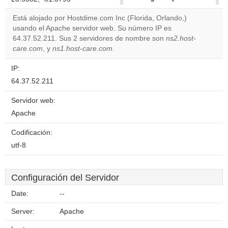
correctly.
Está alojado por Hostdime.com Inc (Florida, Orlando,)
usando el Apache servidor web. Su número IP es
Do you
OK
64.37.52.211. Sus 2 servidores de nombre son
own this
ns2.host-
website?
care.com
, y
ns1.host-care.com
.
IP:
64.37.52.211
Servidor web:
Apache
Codificación:
utf-8
Configuración del Servidor
Date:
--
Server:
Apache