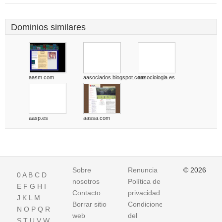
Dominios similares
aasm.com
aasociados.blogspot.com
aasociologia.es
aasp.es
aassa.com
Sobre
Renuncia
© 2026
0
A
B
C
D
nosotros
Política de
E
F
G
H
I
Contacto
privacidad
J
K
L
M
Borrar sitio
Condiciones
N
O
P
Q
R
web
del
S
T
U
V
W