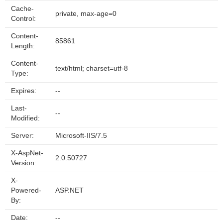
Cache-
private, max-age=0
Control:
Content-
85861
Length:
Content-
text/html; charset=utf-8
Type:
Expires:
--
Last-
--
Modified:
Server:
Microsoft-IIS/7.5
X-AspNet-
2.0.50727
Version:
X-
Powered-
ASP.NET
By:
Date:
--