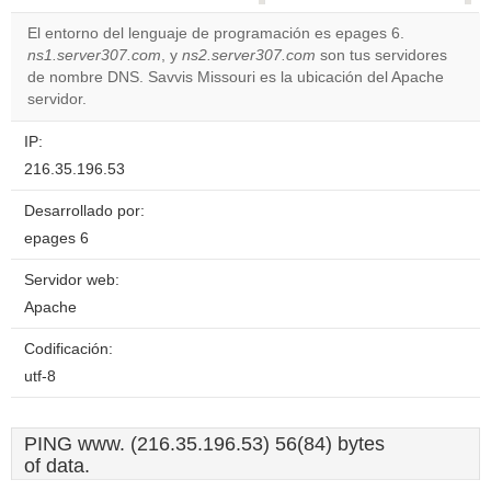
correctly.
El entorno del lenguaje de programación es epages 6.
ns1.server307.com
, y
ns2.server307.com
son tus servidores
Do you
OK
de nombre DNS. Savvis Missouri es la ubicación del Apache
own this
website?
servidor.
IP:
216.35.196.53
Desarrollado por:
epages 6
Servidor web:
Apache
Codificación:
utf-8
PING www. (216.35.196.53) 56(84) bytes
of data.