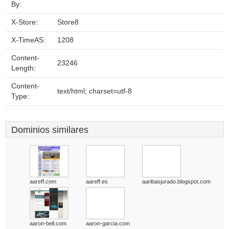
By:
X-Store:
Store8
X-TimeAS:
1208
Content-
23246
Length:
Content-
text/html; charset=utf-8
Type:
Dominios similares
aareff.com
aareff.es
aaribasjurado.blogspot.com
aaron-bell.com
aaron-garcia.com