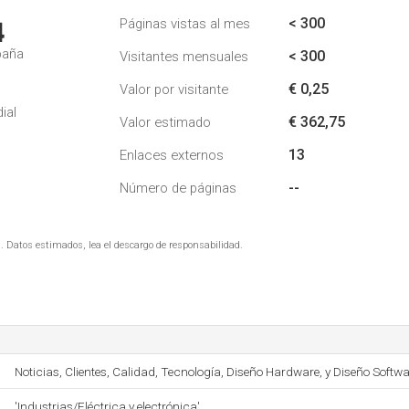
< 300
Páginas vistas al mes
4
paña
< 300
Visitantes mensuales
€ 0,25
Valor por visitante
ial
€ 362,75
Valor estimado
13
Enlaces externos
--
Número de páginas
. Datos estimados, lea el descargo de responsabilidad.
Noticias, Clientes, Calidad, Tecnología, Diseño Hardware, y Diseño Softwa
'Industrias/Eléctrica y electrónica'