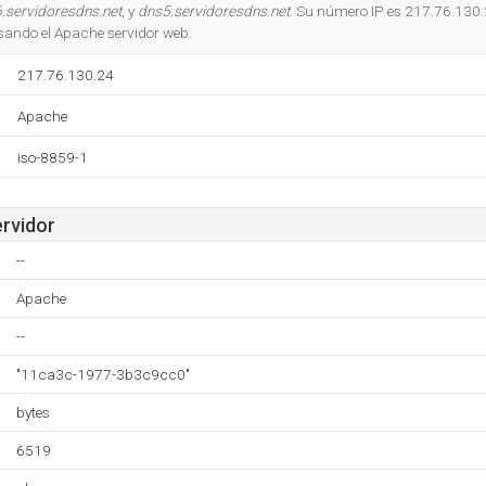
Do you own this website?
.servidoresdns.net
, y
dns5.servidoresdns.net
. Su número IP es 217.76.130.
usando el Apache servidor web.
217.76.130.24
Apache
iso-8859-1
ervidor
--
Apache
--
"11ca3c-1977-3b3c9cc0"
bytes
6519