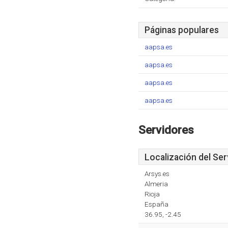
Páginas populares
aapsa.es
aapsa.es
aapsa.es
aapsa.es
Servidores
Localización del Ser
Arsys.es
Almeria
Rioja
España
36.95, -2.45