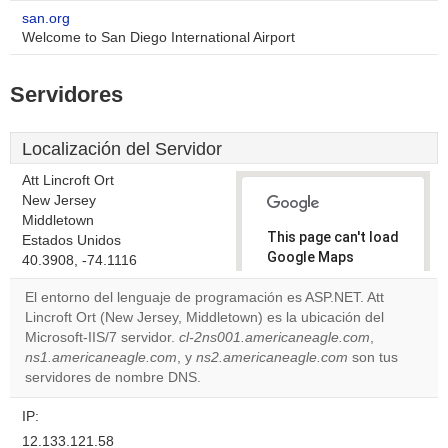
san.org
Welcome to San Diego International Airport
Servidores
Localización del Servidor
Att Lincroft Ort
New Jersey
Middletown
This page can't load
Estados Unidos
Google Maps
40.3908, -74.1116
correctly.
El entorno del lenguaje de programación es ASP.NET. Att
Lincroft Ort (New Jersey, Middletown) es la ubicación del
Do you
OK
Microsoft-IIS/7 servidor.
cl-2ns001.americaneagle.com
own this
,
website?
ns1.americaneagle.com
, y
ns2.americaneagle.com
son tus
servidores de nombre DNS.
IP:
12.133.121.58