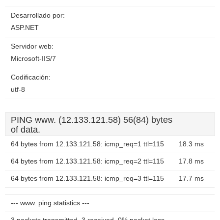
Desarrollado por:
ASP.NET
Servidor web:
Microsoft-IIS/7
Codificación:
utf-8
PING www. (12.133.121.58) 56(84) bytes
of data.
64 bytes from 12.133.121.58: icmp_req=1 ttl=115
18.3 ms
64 bytes from 12.133.121.58: icmp_req=2 ttl=115
17.8 ms
64 bytes from 12.133.121.58: icmp_req=3 ttl=115
17.7 ms
--- www. ping statistics ---