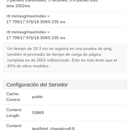
3 packets transmitted, 3 received, 0% packet loss,
time 2002ms
rtt min/avg/max/mdev =
17.799/17.976/18.309/0.235 ms
rtt min/avg/max/mdev =
17.799/17.976/18.309/0.235 ms
Un tiempo de 18.3 ms se registra en una prueba de ping,
también el promedio de tiempo de carga de página
completa es de 2662 milliseconds. Esto es más lento que el
45% de sitios medidos.
Configuración del Servidor
Cache-
public
Control:
Content-
53869
Length:
Content-
text/html; charset=utf-8