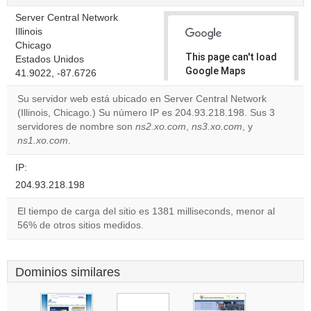
Server Central Network
Illinois
Chicago
This page can't load
Estados Unidos
Google Maps
41.9022, -87.6726
correctly.
Su servidor web está ubicado en Server Central Network
(Illinois, Chicago.) Su número IP es 204.93.218.198. Sus 3
Do you
OK
servidores de nombre son
ns2.xo.com
,
ns3.xo.com
own this
, y
website?
ns1.xo.com
.
IP:
204.93.218.198
El tiempo de carga del sitio es 1381 milliseconds, menor al
56% de otros sitios medidos.
Dominios similares