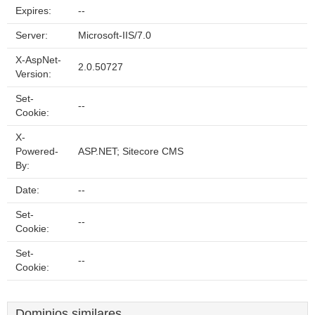
Expires:
--
Server:
Microsoft-IIS/7.0
X-AspNet-
2.0.50727
Version:
Set-
--
Cookie:
X-
Powered-
ASP.NET; Sitecore CMS
By:
Date:
--
Set-
--
Cookie:
Set-
--
Cookie:
Dominios similares