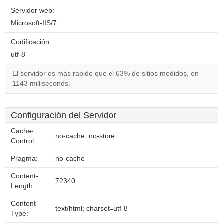
Servidor web:
Microsoft-IIS/7
Codificación:
utf-8
El servidor es más rápido que el 63% de sitios medidos, en
1143 milliseconds.
Configuración del Servidor
Cache-
no-cache, no-store
Control:
Pragma:
no-cache
Content-
72340
Length:
Content-
text/html; charset=utf-8
Type: