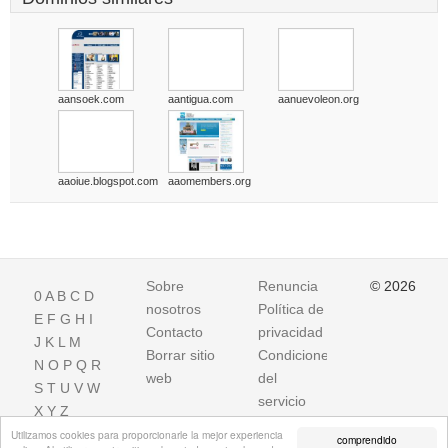
aansoek.com
aantigua.com
aanuevoleon.org
aaoiue.blogspot.com
aaomembers.org
Sobre
Renuncia
© 2026
0
A
B
C
D
nosotros
Política de
E
F
G
H
I
Contacto
privacidad
J
K
L
M
Borrar sitio
Condiciones
N
O
P
Q
R
web
del
S
T
U
V
W
servicio
X
Y
Z
Utilizamos cookies para proporcionarle la mejor experiencia
comprendido