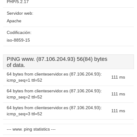
PHP/5.2.17
Servidor web:
Apache
Codificación:
iso-8859-15
PING www. (87.106.204.93) 56(84) bytes
of data.
64 bytes from clienteservidor.es (87.106.204.93):
111 ms
icmp_seq=1 ttl=52
64 bytes from clienteservidor.es (87.106.204.93):
111 ms
icmp_seq=2 ttl=52
64 bytes from clienteservidor.es (87.106.204.93):
111 ms
icmp_seq=3 ttl=52
--- www. ping statistics ---