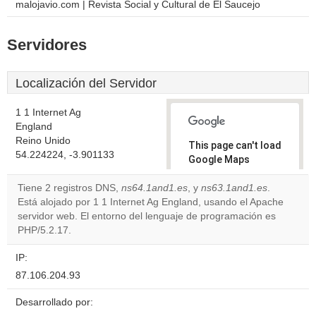
malojavio.com | Revista Social y Cultural de El Saucejo
Servidores
Localización del Servidor
1 1 Internet Ag
England
Reino Unido
This page can't load
54.224224, -3.901133
Google Maps
correctly.
Tiene 2 registros DNS,
ns64.1and1.es
, y
ns63.1and1.es
.
Está alojado por 1 1 Internet Ag England, usando el Apache
Do you
OK
servidor web. El entorno del lenguaje de programación es
own this
website?
PHP/5.2.17.
IP:
87.106.204.93
Desarrollado por: