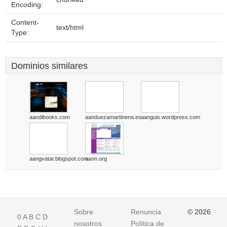
Encoding:
Content-
text/html
Type:
Dominios similares
aandibooks.com
aanduezamartinena.es
aanguis.wordpress.com
aangvatar.blogspot.com
aann.org
Sobre
Renuncia
© 2026
0
A
B
C
D
nosotros
Política de