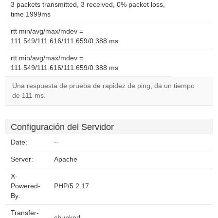
3 packets transmitted, 3 received, 0% packet loss,
time 1999ms
rtt min/avg/max/mdev =
111.549/111.616/111.659/0.388 ms
rtt min/avg/max/mdev =
111.549/111.616/111.659/0.388 ms
Una respuesta de prueba de rapidez de ping, da un tiempo
de 111 ms.
Configuración del Servidor
Date:
--
Server:
Apache
X-
Powered-
PHP/5.2.17
By:
Transfer-
chunked