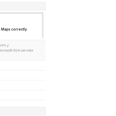
 Maps correctly.
OK
.com
, y
icrosoft-IIS/6 servidor