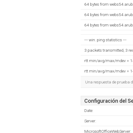
64 bytes from webs54.arub
64 bytes from webs54.arub
64 bytes from webs54.arub
--- win. ping statistics ---
3 packets transmitted, 3 r
rtt min/avg/max/mdev = 
rtt min/avg/max/mdev = 
Una respuesta de prueba d
Configuración del S
Date:
Server:
MicrosoftOfficeWebServer: