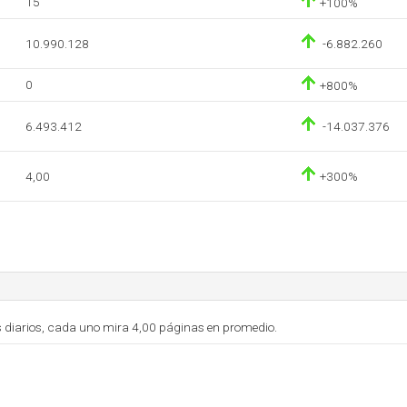
15
+100%
10.990.128
-6.882.260
0
+800%
6.493.412
-14.037.376
4,00
+300%
s diarios, cada uno mira 4,00 páginas en promedio.