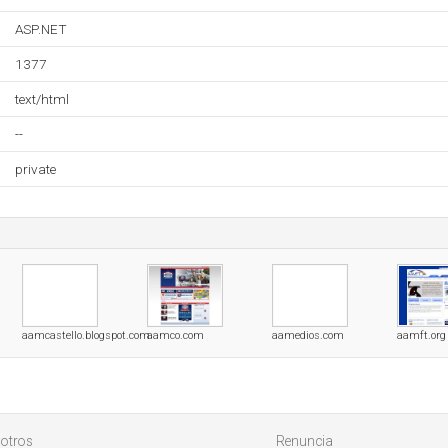
ASP.NET
1377
text/html
--
private
aamcastello.blogspot.com
aamco.com
aamedios.com
aamft.org
otros
Renuncia