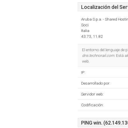
Localización del Ser
Aruba S.p.a. - Shared Hosti
Soci
Italia
43.73, 11.82
El entorno del lenguaje d
dns.technorail.com
. Está a
web.
IP:
Desarrollado por:
Servidor web:
Codificación:
PING win. (62.149.13