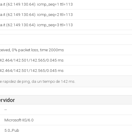
a.it (62.149.130.64): icmp_seq=1 ttl=113
a.it (62.149.130.64): icmp_seq=2 ttl=113
a.it (62.149.130.64): icmp_seq=3 ttl=113
eceived, 0% packet loss, time 2000ms
142.464/142.501/142.565/0.045 ms
142.464/142.501/142.565/0.045 ms
e rapidez de ping, da un tiempo de 142 ms.
ervidor
--
Microsoft-IIS/6.0
5.0_Pub