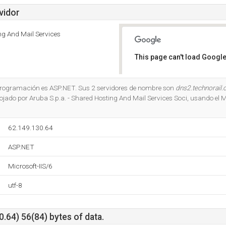
vidor
ng And Mail Services
This page can't load Google
Do you own this website?
e programación es ASP.NET. Sus 2 servidores de nombre son
dns2.technorail
lojado por Aruba S.p.a. - Shared Hosting And Mail Services Soci, usando el M
62.149.130.64
ASP.NET
Microsoft-IIS/6
utf-8
0.64) 56(84) bytes of data.