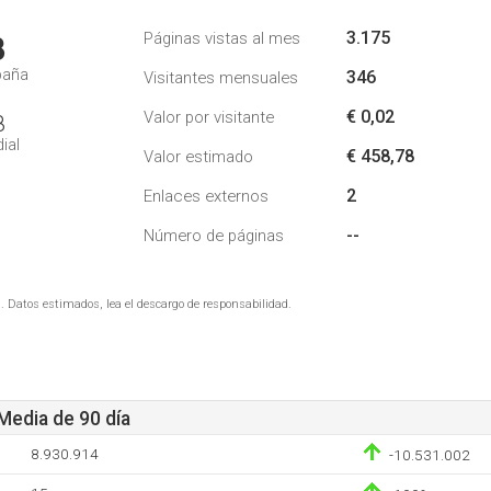
3.175
Páginas vistas al mes
3
paña
346
Visitantes mensuales
€ 0,02
Valor por visitante
8
ial
€ 458,78
Valor estimado
2
Enlaces externos
--
Número de páginas
. Datos estimados, lea el descargo de responsabilidad.
 Media de 90 día
8.930.914
-10.531.002