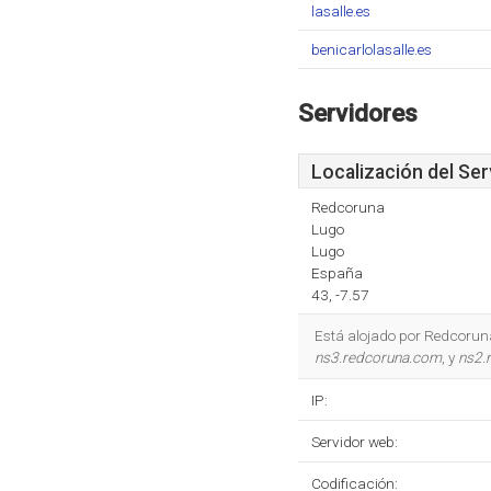
lasalle.es
benicarlolasalle.es
Servidores
Localización del Ser
Redcoruna
Lugo
Lugo
España
43, -7.57
Está alojado por Redcoruna
ns3.redcoruna.com
, y
ns2.
IP:
Servidor web:
Codificación: