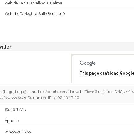
Web de La Salle València-Palma
Web del Col·legi La Salle Benicarló
vidor
This page can't load Google
Do you own this website?
 (Lugo, Lugo,) usando el Apache servidor web. Tiene 3 registros DNS,
ns1.
redcoruna.com
. Su número IP es 92.43.17.10.
92.43.17.10
Apache
windows-1252