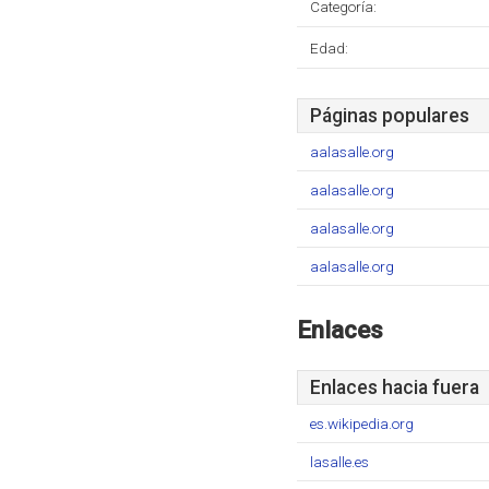
Categoría:
Edad:
Páginas populares
aalasalle.org
aalasalle.org
aalasalle.org
aalasalle.org
Enlaces
Enlaces hacia fuera
es.wikipedia.org
lasalle.es