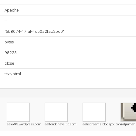
Apache
--
"5b8074-17faf-4c50a2fac2bc0"
bytes
98223
close
text/html
aalex93.wordpress.com
aalfondohaysitio.com
aalisdreams.blogspot.com
aaljumah