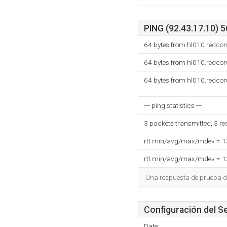
PING (92.43.17.10) 5
64 bytes from hl010.redco
64 bytes from hl010.redco
64 bytes from hl010.redco
--- ping statistics ---
3 packets transmitted, 3 r
rtt min/avg/max/mdev = 
rtt min/avg/max/mdev = 
Una respuesta de prueba d
Configuración del S
Date: