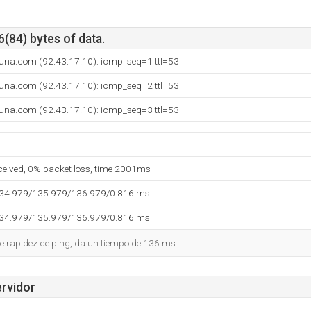
6(84) bytes of data.
runa.com (92.43.17.10): icmp_seq=1 ttl=53
runa.com (92.43.17.10): icmp_seq=2 ttl=53
runa.com (92.43.17.10): icmp_seq=3 ttl=53
eceived, 0% packet loss, time 2001ms
134.979/135.979/136.979/0.816 ms
134.979/135.979/136.979/0.816 ms
e rapidez de ping, da un tiempo de 136 ms.
ervidor
--