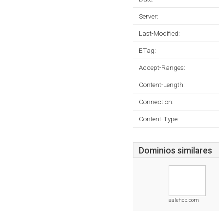
Server:
Last-Modified:
ETag:
Accept-Ranges:
Content-Length:
Connection:
Content-Type:
Dominios similares
aalehop.com