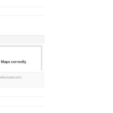
 Maps correctly.
OK
redcoruna.com
,