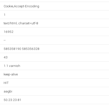
Cookie,Accept-Encoding
1
text/html; charset=utf-8
16952
--
585358190 585356328
43
1.1 varnish
keep-alive
HIT
aagbi
50.23.23.81