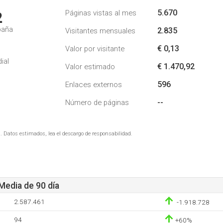
5.670
Páginas vistas al mes
2
paña
2.835
Visitantes mensuales
€ 0,13
Valor por visitante
ial
€ 1.470,92
Valor estimado
596
Enlaces externos
--
Número de páginas
. Datos estimados, lea el descargo de responsabilidad.
 Media de 90 día
2.587.461
-1.918.728
94
+60%