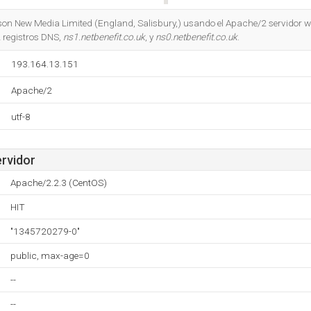
Do you own this website?
son New Media Limited (England, Salisbury,) usando el Apache/2 servidor we
 registros DNS,
ns1.netbenefit.co.uk
, y
ns0.netbenefit.co.uk
.
193.164.13.151
Apache/2
utf-8
ervidor
Apache/2.2.3 (CentOS)
HIT
"1345720279-0"
public, max-age=0
--
--