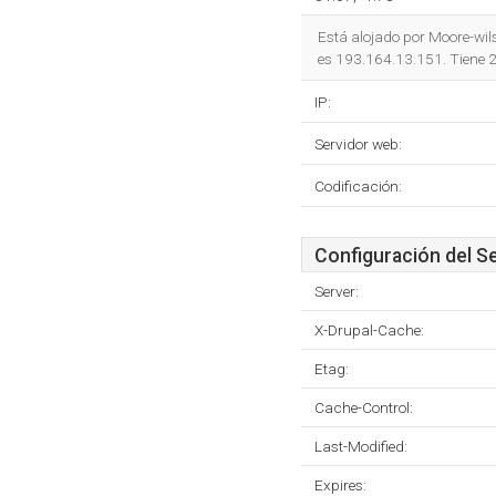
Está alojado por Moore-wil
es 193.164.13.151. Tiene 2
IP:
Servidor web:
Codificación:
Configuración del S
Server:
X-Drupal-Cache:
Etag:
Cache-Control:
Last-Modified:
Expires: