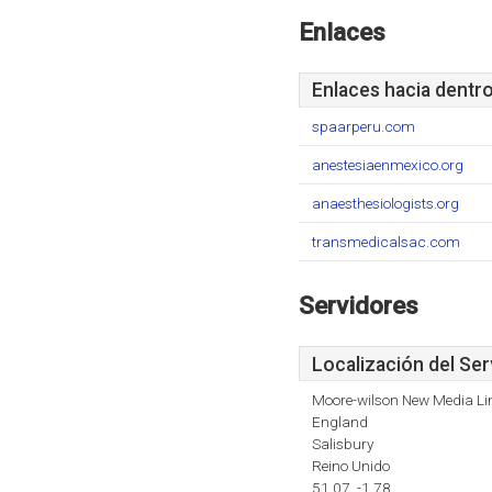
Enlaces
Enlaces hacia dentr
spaarperu.com
anestesiaenmexico.org
anaesthesiologists.org
transmedicalsac.com
Servidores
Localización del Ser
Moore-wilson New Media Li
England
Salisbury
Reino Unido
51.07, -1.78