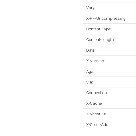
Vary:
X-PF-Uncompressing:
Content-Type:
Content-Length:
Date:
X-Varnish:
Age:
Via:
Connection:
X-Cache:
X-Vhost-ID:
X-Client-Addr: