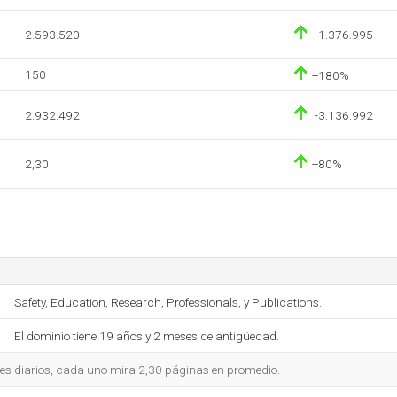
2.593.520
-1.376.995
150
+180%
2.932.492
-3.136.992
2,30
+80%
Safety, Education, Research, Professionals, y Publications.
El dominio tiene 19 años y 2 meses de antigüedad.
tes diarios, cada uno mira 2,30 páginas en promedio.