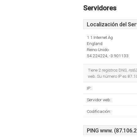
Servidores
Localización del Ser
1 1 Internet Ag
England
Reino Unido
54.224224, -3.901133
Tiene 2 registros DNS,
ns63
web. Su número IP es 87.1
IP:
Servidor web:
Codificación:
PING www. (87.106.20