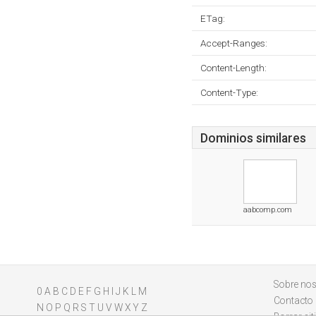
ETag:
Accept-Ranges:
Content-Length:
Content-Type:
Dominios similares
aabcomp.com
Sobre nos
0
A
B
C
D
E
F
G
H
I
J
K
L
M
Contacto
N
O
P
Q
R
S
T
U
V
W
X
Y
Z