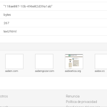
"118ae887-10b-496e82d39a1ab"
bytes
267
text/html
aaben.com
aabengozar.com
aabioetica.org
aabox.es
otros
Renuncia
Política de privacidad