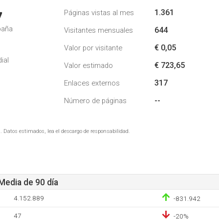
1.361
Páginas vistas al mes
7
paña
644
Visitantes mensuales
€ 0,05
Valor por visitante
ial
€ 723,65
Valor estimado
317
Enlaces externos
--
Número de páginas
. Datos estimados, lea el descargo de responsabilidad.
 Media de 90 día
4.152.889
-831.942
47
-20%