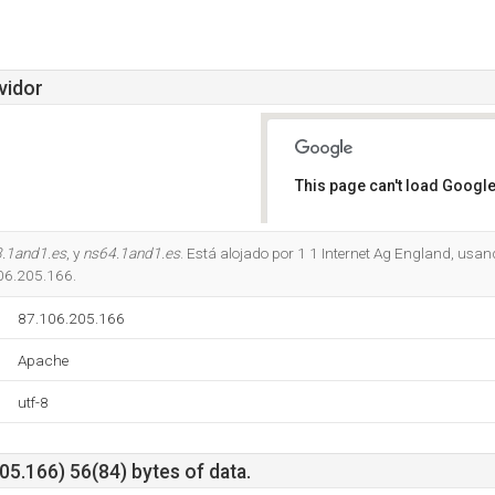
vidor
This page can't load Google
Do you own this website?
.1and1.es
, y
ns64.1and1.es
. Está alojado por 1 1 Internet Ag England, usan
06.205.166.
87.106.205.166
Apache
utf-8
5.166) 56(84) bytes of data.