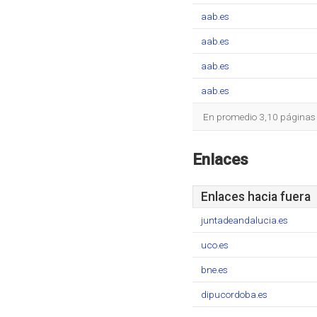
aab.es
aab.es
aab.es
aab.es
En promedio 3,10 páginas s
Enlaces
Enlaces hacia fuera
juntadeandalucia.es
uco.es
bne.es
dipucordoba.es