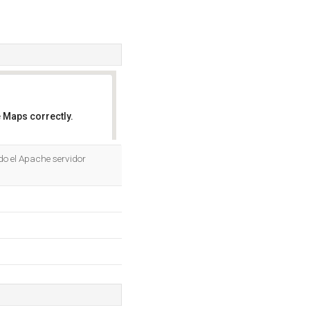
 Maps correctly.
OK
do el Apache servidor