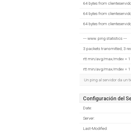
64 bytes from clienteservi
64 bytes from clienteservi
64 bytes from clienteservi
--- www. ping statistics ---
3 packets transmitted, 3 r
rtt min/avg/max/mdev = 
rtt min/avg/max/mdev = 
Un ping al servidor da un 
Configuración del S
Date:
Server:
Last-Modified: