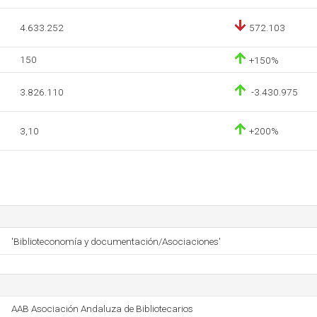
4.633.252
572.103
150
+150%
3.826.110
-3.430.975
3,10
+200%
'Biblioteconomía y documentación/Asociaciones'
AAB Asociación Andaluza de Bibliotecarios