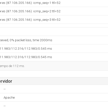
dor.es (87.106.205.166): icmp_seq=1 ttl=52
dor.es (87.106.205.166): icmp_seq=2 ttl=52
dor.es (87.106.205.166): icmp_seq=3 ttl=52
eceived, 0% packet loss, time 2000ms
111.983/112.316/112.983/0.545 ms
111.983/112.316/112.983/0.545 ms
tiempo de 112 ms.
ervidor
--
Apache
--