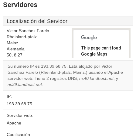
Servidores
Localización del Servidor
Victor Sanchez Farelo
Rheinland-pfalz
Mainz
This page can't load
Alemania
Google Maps
50, 8.27
correctly.
Su número IP es 193.39.68.75. Está alojado por Victor
Sanchez Farelo (Rheinland-pfalz, Mainz,) usando el Apache
Do you
OK
servidor web. Tiene 2 registros DNS,
ns40.landhost.net
own this
, y
website?
ns39.landhost.net
.
IP:
193.39.68.75
Servidor web:
Apache
Codificación: