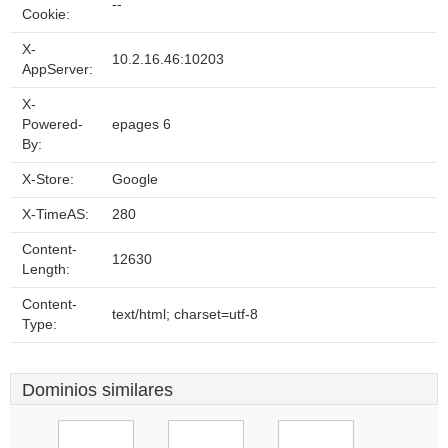
--
Cookie:
X-
10.2.16.46:10203
AppServer:
X-
Powered-
epages 6
By:
X-Store:
Google
X-TimeAS:
280
Content-
12630
Length:
Content-
text/html; charset=utf-8
Type:
Dominios similares