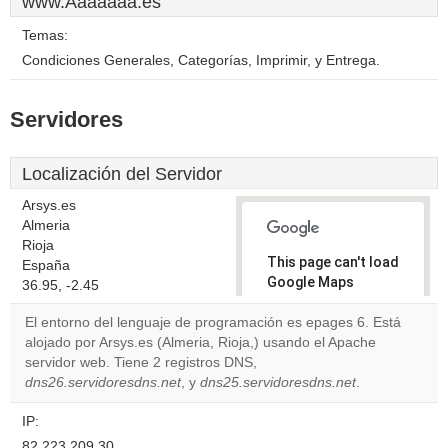
www.Aaaaaaa.es
Temas:
Condiciones Generales, Categorías, Imprimir, y Entrega.
Servidores
Localización del Servidor
Arsys.es
Almeria
Rioja
This page can't load
España
Google Maps
36.95, -2.45
correctly.
El entorno del lenguaje de programación es epages 6. Está
alojado por Arsys.es (Almeria, Rioja,) usando el Apache
Do you
OK
servidor web. Tiene 2 registros DNS,
own this
website?
dns26.servidoresdns.net
, y
dns25.servidoresdns.net
.
IP:
82.223.209.30