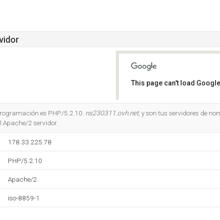
vidor
This page can't load Google
Do you own this website?
e programación es PHP/5.2.10.
ns230311.ovh.net
, y
son tus servidores de n
l Apache/2 servidor.
178.33.225.78
PHP/5.2.10
Apache/2
iso-8859-1