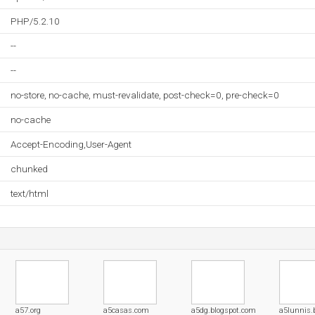
PHP/5.2.10
--
--
no-store, no-cache, must-revalidate, post-check=0, pre-check=0
no-cache
Accept-Encoding,User-Agent
chunked
text/html
a57.org
a5casas.com
a5dg.blogspot.com
a5lunnis.