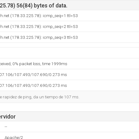
5.78) 56(84) bytes of data.
h.net (178.33.225.78): icmp_seq=1 ttl=53
h.net (178.33.225.78): icmp_seq=2 ttl=53
h.net (178.33.225.78): icmp_seq=3 ttl=53
eceived, 0% packet loss, time 1999ms
107.106/107.493/107.690/0.273 ms
107.106/107.493/107.690/0.273 ms
e rapidez de ping, da un tiempo de 107 ms.
ervidor
--
Apache/2