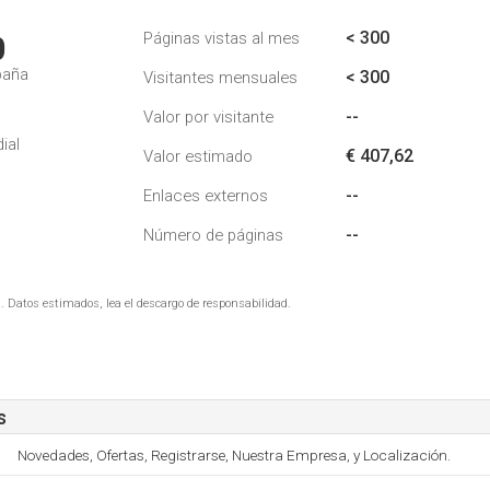
< 300
Páginas vistas al mes
0
paña
< 300
Visitantes mensuales
--
Valor por visitante
ial
€ 407,62
Valor estimado
--
Enlaces externos
--
Número de páginas
. Datos estimados, lea el descargo de responsabilidad.
s
Novedades, Ofertas, Registrarse, Nuestra Empresa, y Localización.