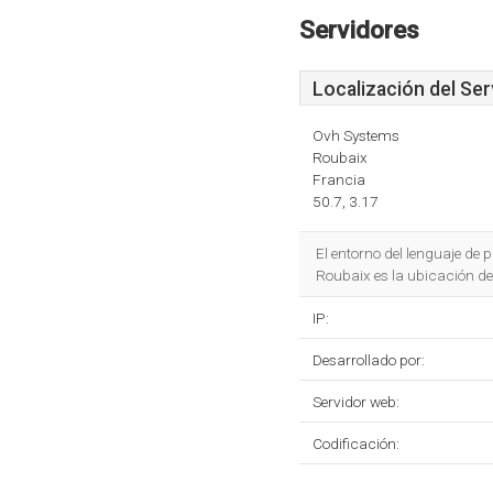
Servidores
Localización del Ser
Ovh Systems
Roubaix
Francia
50.7, 3.17
El entorno del lenguaje d
Roubaix es la ubicación de
IP:
Desarrollado por:
Servidor web:
Codificación: