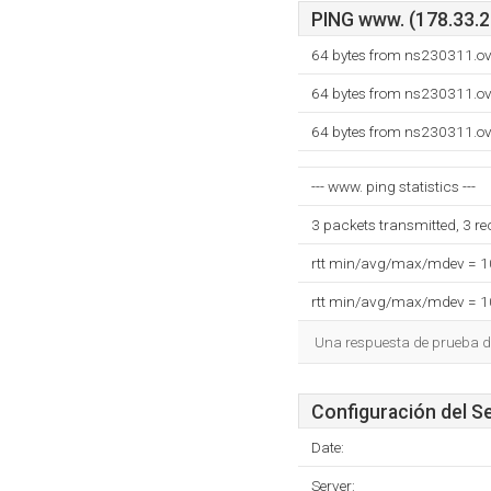
PING www. (178.33.22
64 bytes from ns230311.ov
64 bytes from ns230311.ov
64 bytes from ns230311.ov
--- www. ping statistics ---
3 packets transmitted, 3 r
rtt min/avg/max/mdev = 
rtt min/avg/max/mdev = 
Una respuesta de prueba d
Configuración del S
Date:
Server: