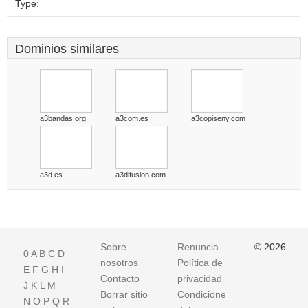
Type:
Dominios similares
a3bandas.org
a3com.es
a3copiseny.com
a3d.es
a3difusion.com
Sobre
Renuncia
© 2026
0
A
B
C
D
nosotros
Política de
E
F
G
H
I
Contacto
privacidad
J
K
L
M
Borrar sitio
Condiciones
N
O
P
Q
R