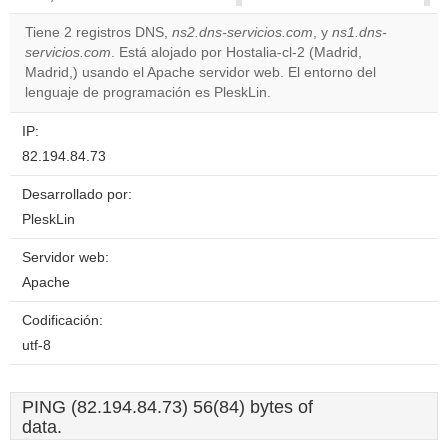
correctly.
Tiene 2 registros DNS,
ns2.dns-servicios.com
, y
ns1.dns-
servicios.com
. Está alojado por Hostalia-cl-2 (Madrid,
Do you
OK
Madrid,) usando el Apache servidor web. El entorno del
own this
website?
lenguaje de programación es PleskLin.
IP:
82.194.84.73
Desarrollado por:
PleskLin
Servidor web:
Apache
Codificación:
utf-8
PING (82.194.84.73) 56(84) bytes of
data.