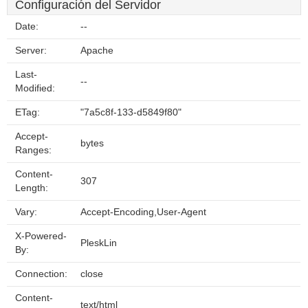
Configuración del Servidor
Date:
--
Server:
Apache
Last-
--
Modified:
ETag:
"7a5c8f-133-d5849f80"
Accept-
bytes
Ranges:
Content-
307
Length:
Vary:
Accept-Encoding,User-Agent
X-Powered-
PleskLin
By:
Connection:
close
Content-
text/html