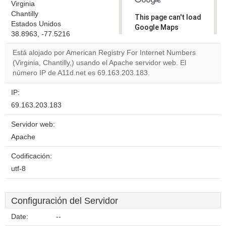
Virginia
Chantilly
This page can't load
Estados Unidos
Google Maps
38.8963, -77.5216
correctly.
Está alojado por American Registry For Internet Numbers
Do you
(Virginia, Chantilly,) usando el Apache servidor web. El
OK
own this
número IP de A11d.net es 69.163.203.183.
website?
IP:
69.163.203.183
Servidor web:
Apache
Codificación:
utf-8
Configuración del Servidor
Date:
--