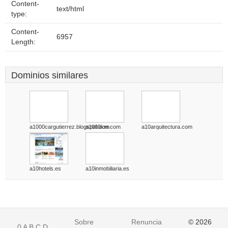
Content-
text/html
type:
Content-
6957
Length:
Dominios similares
a1000cargutierrez.blogspot.com
a1000km.com
a10arquitectura.com
a10hotels.es
a10inmobiliaria.es
Sobre
Renuncia
© 2026
0
A
B
C
D