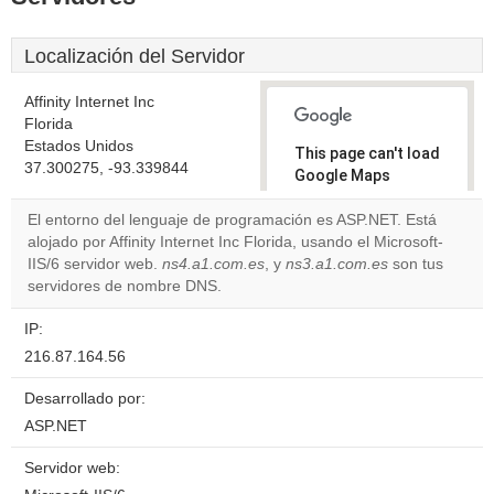
Localización del Servidor
Affinity Internet Inc
Florida
Estados Unidos
This page can't load
37.300275, -93.339844
Google Maps
correctly.
El entorno del lenguaje de programación es ASP.NET. Está
alojado por Affinity Internet Inc Florida, usando el Microsoft-
Do you
OK
IIS/6 servidor web.
ns4.a1.com.es
, y
ns3.a1.com.es
own this
son tus
website?
servidores de nombre DNS.
IP:
216.87.164.56
Desarrollado por:
ASP.NET
Servidor web: