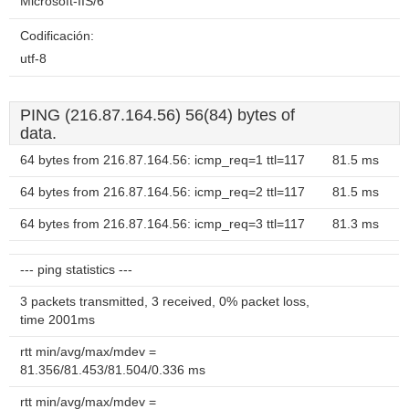
Microsoft-IIS/6
Codificación:
utf-8
PING (216.87.164.56) 56(84) bytes of
data.
64 bytes from 216.87.164.56: icmp_req=1 ttl=117
81.5 ms
64 bytes from 216.87.164.56: icmp_req=2 ttl=117
81.5 ms
64 bytes from 216.87.164.56: icmp_req=3 ttl=117
81.3 ms
--- ping statistics ---
3 packets transmitted, 3 received, 0% packet loss,
time 2001ms
rtt min/avg/max/mdev =
81.356/81.453/81.504/0.336 ms
rtt min/avg/max/mdev =