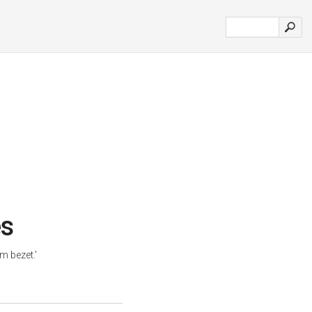
es
 bezet.'