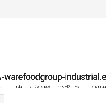
-warefoodgroup-industrial.
odgroup-industrial está en el puesto 2.443.743 en España.
'Domeinnaam
s