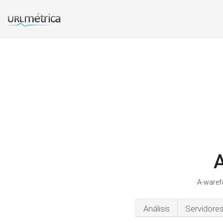
A
A-warefo
Análisis
Servidore