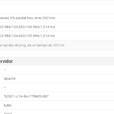
eceived, 0% packet loss, time 2001ms
103.984/104.650/105.984/1.014 ms
103.984/104.650/105.984/1.014 ms
e rapidez de ping, da un tiempo de 105 ms.
ervidor
--
Apache
--
"b2821-c14-4bc77f86f0c80"
bytes