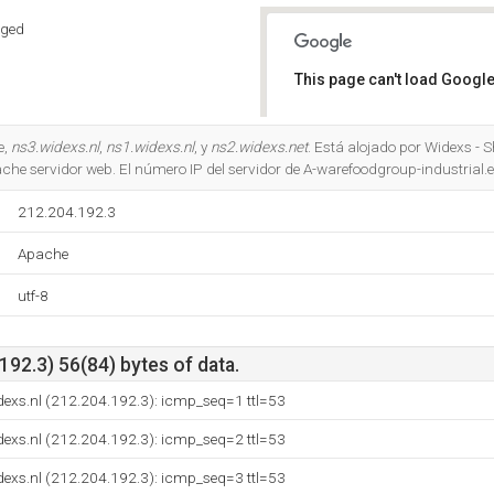
aged
This page can't load Google
Do you own this website?
e,
ns3.widexs.nl
,
ns1.widexs.nl
, y
ns2.widexs.net
. Está alojado por Widexs -
e servidor web. El número IP del servidor de A-warefoodgroup-industrial.
212.204.192.3
Apache
utf-8
92.3) 56(84) bytes of data.
idexs.nl (212.204.192.3): icmp_seq=1 ttl=53
idexs.nl (212.204.192.3): icmp_seq=2 ttl=53
idexs.nl (212.204.192.3): icmp_seq=3 ttl=53