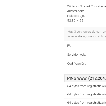
Widexs - Shared Colo Man
Amsterdam
Países Bajos
52.35, 4.92
Hay 3 servidores de nombr
Amsterdam, usando el Apach
IP:
Servidor web:
Codificación:
PING www. (212.204.1
64 bytes from registratie.w
64 bytes from registratie.w
64 bytes from registratie.w