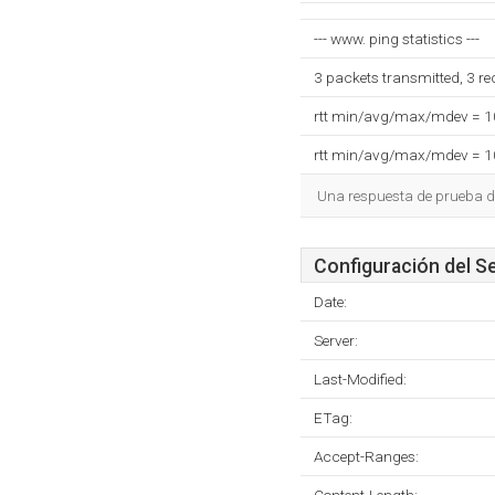
--- www. ping statistics ---
3 packets transmitted, 3 r
rtt min/avg/max/mdev = 
rtt min/avg/max/mdev = 
Una respuesta de prueba d
Configuración del S
Date:
Server:
Last-Modified:
ETag:
Accept-Ranges: