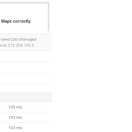
 Maps correctly.
OK
 Shared Colo Managed
es es 212.204.192.3.
105 ms
103 ms
103 ms