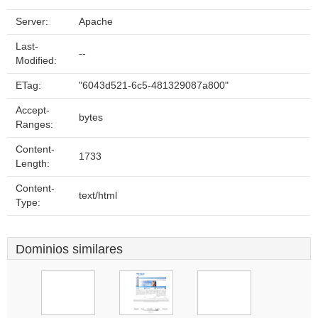
Server:
Apache
Last-
--
Modified:
ETag:
"6043d521-6c5-481329087a800"
Accept-
bytes
Ranges:
Content-
1733
Length:
Content-
text/html
Type:
Dominios similares