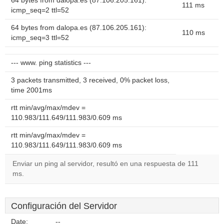
64 bytes from dalopa.es (87.106.205.161):
111 ms
icmp_seq=2 ttl=52
64 bytes from dalopa.es (87.106.205.161):
110 ms
icmp_seq=3 ttl=52
--- www. ping statistics ---
3 packets transmitted, 3 received, 0% packet loss,
time 2001ms
rtt min/avg/max/mdev =
110.983/111.649/111.983/0.609 ms
rtt min/avg/max/mdev =
110.983/111.649/111.983/0.609 ms
Enviar un ping al servidor, resultó en una respuesta de 111
ms.
Configuración del Servidor
Date:
--