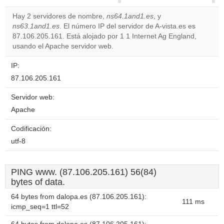
correctly.
Hay 2 servidores de nombre,
ns64.1and1.es
, y
ns63.1and1.es
. El número IP del servidor de A-vista.es es
Do you
OK
87.106.205.161. Está alojado por 1 1 Internet Ag England,
own this
website?
usando el Apache servidor web.
IP:
87.106.205.161
Servidor web:
Apache
Codificación:
utf-8
PING www. (87.106.205.161) 56(84)
bytes of data.
64 bytes from dalopa.es (87.106.205.161):
111 ms
icmp_seq=1 ttl=52