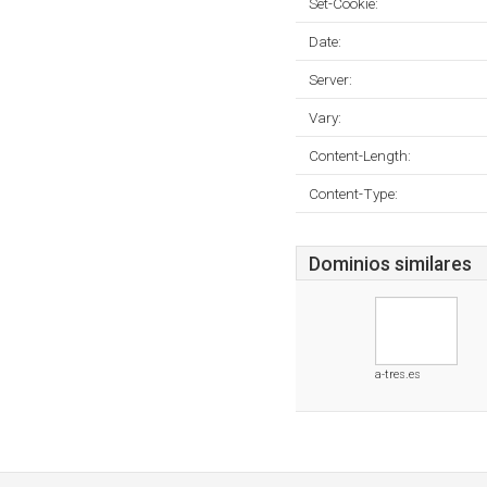
Set-Cookie:
Date:
Server:
Vary:
Content-Length:
Content-Type:
Dominios similares
a-tres.es