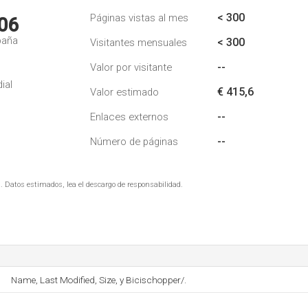
< 300
Páginas vistas al mes
06
paña
< 300
Visitantes mensuales
--
Valor por visitante
ial
€ 415,6
Valor estimado
--
Enlaces externos
--
Número de páginas
. Datos estimados, lea el descargo de responsabilidad.
Name, Last Modified, Size, y Bicischopper/.