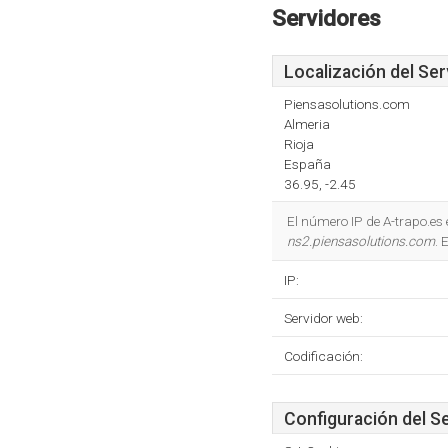
Servidores
Localización del Ser
Piensasolutions.com
Almeria
Rioja
España
36.95, -2.45
El número IP de A-trapo.e
ns2.piensasolutions.com
. 
IP:
Servidor web:
Codificación:
Configuración del S