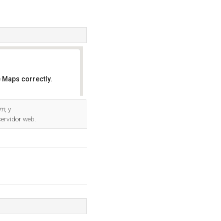
 Maps correctly.
OK
om
, y
servidor web.