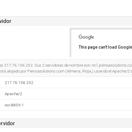
vidor
This page can't load Google
Do you own this website?
s es 217.76.156.252. Sus 2 servidores de nombre son
ns1.piensasolutions.c
Está alojado por Piensasolutions.com (Almeria, Rioja,) usando el Apache/2 
217.76.156.252
Apache/2
iso-8859-1
ervidor