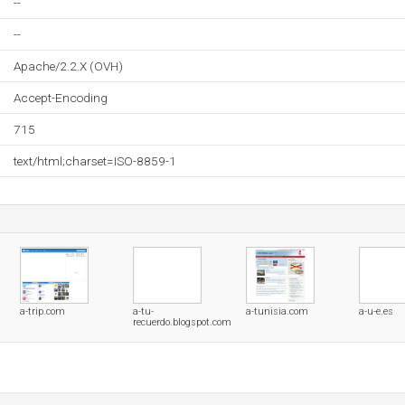
--
--
Apache/2.2.X (OVH)
Accept-Encoding
715
text/html;charset=ISO-8859-1
a-trip.com
a-tu-
a-tunisia.com
a-u-e.es
recuerdo.blogspot.com