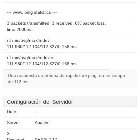
--- www. ping statistics ---
3 packets transmitted, 3 received, 0% packet loss,
time 2000ms
rtt min/avg/max/mdev =
111.980/112.104/112.327/0.158 ms
rtt min/avg/max/mdev =
111.980/112.104/112.327/0.158 ms
Una respuesta de prueba de rapidez de ping, da un tiempo
de 112 ms.
Configuración del Servidor
Date:
--
Server:
Apache
X-
Powered-
PHP/5.2.17