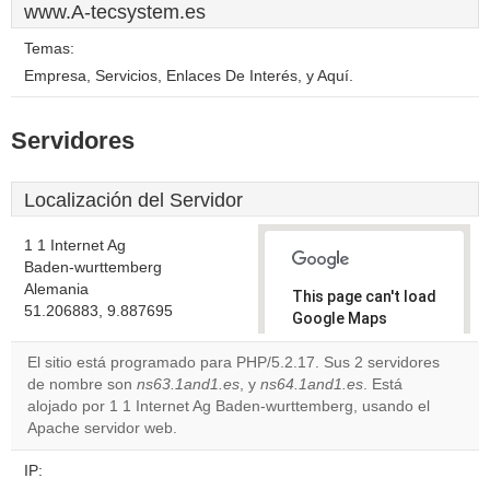
www.A-tecsystem.es
Temas:
Empresa, Servicios, Enlaces De Interés, y Aquí.
Servidores
Localización del Servidor
1 1 Internet Ag
Baden-wurttemberg
Alemania
This page can't load
51.206883, 9.887695
Google Maps
correctly.
El sitio está programado para PHP/5.2.17. Sus 2 servidores
de nombre son
ns63.1and1.es
, y
ns64.1and1.es
. Está
Do you
OK
alojado por 1 1 Internet Ag Baden-wurttemberg, usando el
own this
website?
Apache servidor web.
IP: