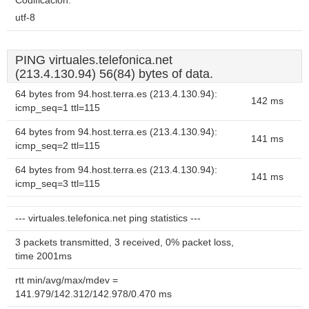
Codificación:
utf-8
PING virtuales.telefonica.net
(213.4.130.94) 56(84) bytes of data.
64 bytes from 94.host.terra.es (213.4.130.94):
142 ms
icmp_seq=1 ttl=115
64 bytes from 94.host.terra.es (213.4.130.94):
141 ms
icmp_seq=2 ttl=115
64 bytes from 94.host.terra.es (213.4.130.94):
141 ms
icmp_seq=3 ttl=115
--- virtuales.telefonica.net ping statistics ---
3 packets transmitted, 3 received, 0% packet loss,
time 2001ms
rtt min/avg/max/mdev =
141.979/142.312/142.978/0.470 ms