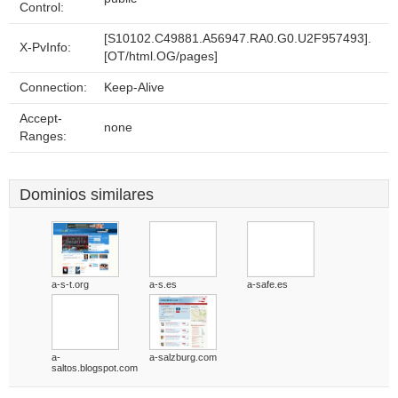
Control:
[S10102.C49881.A56947.RA0.G0.U2F957493].
X-PvInfo:
[OT/html.OG/pages]
Connection:
Keep-Alive
Accept-
none
Ranges:
Dominios similares
a-s-t.org
a-s.es
a-safe.es
a-
a-salzburg.com
saltos.blogspot.com