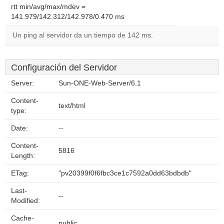
rtt min/avg/max/mdev =
141.979/142.312/142.978/0.470 ms
Un ping al servidor da un tiempo de 142 ms.
Configuración del Servidor
Server:
Sun-ONE-Web-Server/6.1
Content-
text/html
type:
Date:
--
Content-
5816
Length:
ETag:
"pv20399f0f6fbc3ce1c7592a0dd63bdbdb"
Last-
--
Modified:
Cache-
public