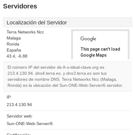
Servidores
Localización del Servidor
Terra Networks Ncc
Malaga
Ronda
This page can't load
España
Google Maps
43.4, -6.88
correctly.
El número IP del servidor de A-s-ideal-clave.org es
213.4.130.94.
dns4.terra.es
, y
dns3.terra.es
son tus
Do you
OK
servidores de nombre DNS. Terra Networks Ncc (Malaga,
own this
website?
Ronda) es la ubicación del Sun-ONE-Web-Server/6 servidor.
IP:
213.4.130.94
Servidor web:
Sun-ONE-Web-Server/6