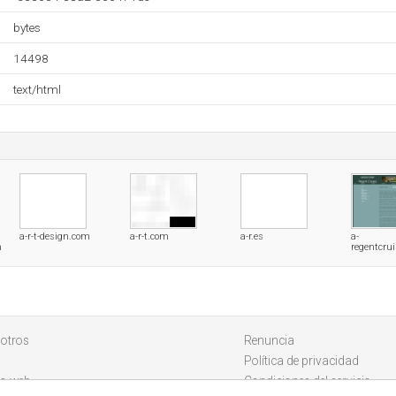
bytes
14498
text/html
a-r-t-design.com
a-r-t.com
a-r.es
a-
m
regentcru
otros
Renuncia
Política de privacidad
io web
Condiciones del servicio