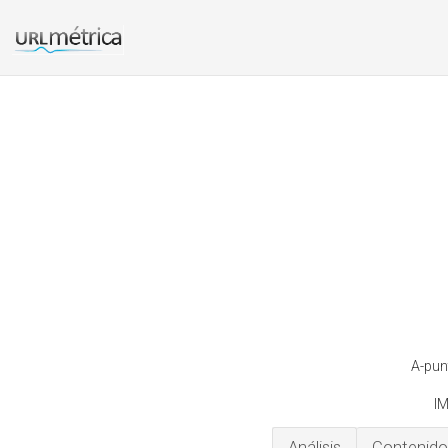
A-pun
I
Análisis
Contenido