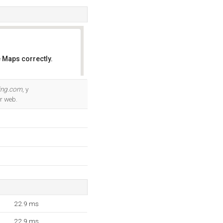
 Maps correctly.
OK
ling.com
, y
r web.
22.9 ms
22.9 ms