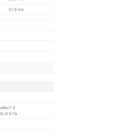
21.9 ms
ytes/1.2
SL/0.9.7a