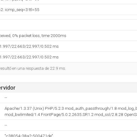
62: icmp_seq=3 ttl=55
eceived, 0% packet loss, time 2000ms
21.997/22.663/22.997/0.502 ms
21.997/22.663/22.997/0.502 ms
 resultó en una respuesta de 22.9 ms.
ervidor
--
Apache/1.3.37 (Unix) PHP/5.2.3 mod_auth_passthrough/1.8 mod_log_b
mod_bwlimited/1.4 FrontPage/5.0.2.2635.SR1.2 mod_ssl/2.8.28 OpenS
--
"c38054-38a2-500471de"