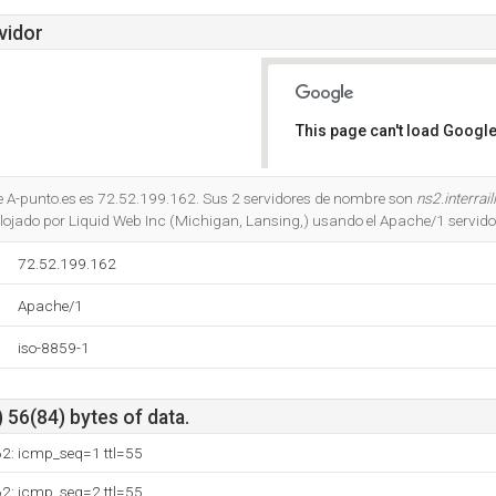
vidor
This page can't load Google
Do you own this website?
de A-punto.es es 72.52.199.162. Sus 2 servidores de nombre son
ns2.interrai
alojado por Liquid Web Inc (Michigan, Lansing,) usando el Apache/1 servido
72.52.199.162
Apache/1
iso-8859-1
 56(84) bytes of data.
62: icmp_seq=1 ttl=55
62: icmp_seq=2 ttl=55