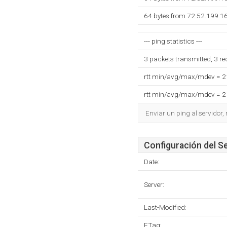
64 bytes from 72.52.199.1
--- ping statistics ---
3 packets transmitted, 3 r
rtt min/avg/max/mdev = 
rtt min/avg/max/mdev = 
Enviar un ping al servidor,
Configuración del S
Date:
Server:
Last-Modified:
ETag: