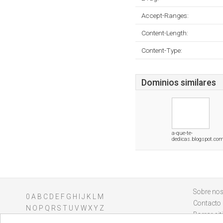
Accept-Ranges:
Content-Length:
Content-Type:
Dominios similares
a-que-te-
dedicas.blogspot.co
Sobre nos
0
A
B
C
D
E
F
G
H
I
J
K
L
M
Contacto
N
O
P
Q
R
S
T
U
V
W
X
Y
Z
Borrar sit