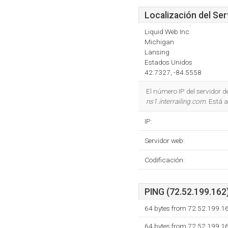
Localización del Ser
Liquid Web Inc.
Michigan
Lansing
Estados Unidos
42.7327, -84.5558
El número IP del servidor 
ns1.interrailing.com
. Está 
IP:
Servidor web:
Codificación:
PING (72.52.199.162)
64 bytes from 72.52.199.1
64 bytes from 72.52.199.1