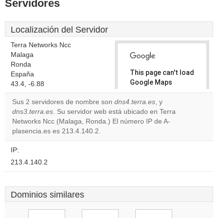
Servidores
Localización del Servidor
Terra Networks Ncc
Malaga
Ronda
This page can't load
España
Google Maps
43.4, -6.88
correctly.
Sus 2 servidores de nombre son
dns4.terra.es
, y
dns3.terra.es
. Su servidor web está ubicado en Terra
Do you
OK
Networks Ncc (Malaga, Ronda.) El número IP de A-
own this
website?
plasencia.es es 213.4.140.2.
IP:
213.4.140.2
Dominios similares