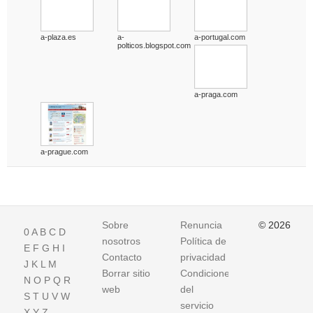
a-plaza.es
a-
a-portugal.com
polticos.blogspot.com
a-praga.com
a-prague.com
Sobre
Renuncia
© 2026
0
A
B
C
D
nosotros
Política de
E
F
G
H
I
Contacto
privacidad
J
K
L
M
Borrar sitio
Condiciones
N
O
P
Q
R
web
del
S
T
U
V
W
servicio
X
Y
Z