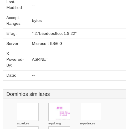
Last-
--
Modified:
Accept-
bytes
Ranges:
ETag:
"f27b5edeec8ccd1:9f22"
Server:
Microsoft-IIS/6.0
X-
Powered-
ASP.NET
By:
Date:
--
Dominios similares
a-part.es
a-pdi.org
a-pedra.es