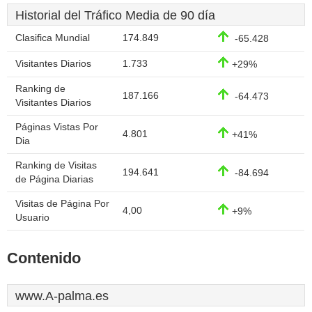
Historial del Tráfico Media de 90 día
Clasifica Mundial
174.849
-65.428
Visitantes Diarios
1.733
+29%
Ranking de
187.166
-64.473
Visitantes Diarios
Páginas Vistas Por
4.801
+41%
Dia
Ranking de Visitas
194.641
-84.694
de Página Diarias
Visitas de Página Por
4,00
+9%
Usuario
Contenido
www.A-palma.es