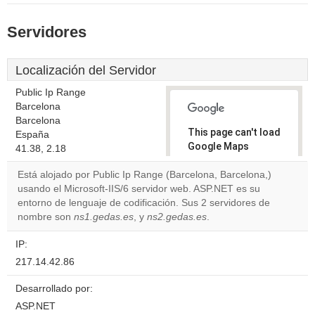
Servidores
Localización del Servidor
Public Ip Range
Barcelona
Barcelona
This page can't load
España
Google Maps
41.38, 2.18
correctly.
Está alojado por Public Ip Range (Barcelona, Barcelona,)
usando el Microsoft-IIS/6 servidor web. ASP.NET es su
Do you
OK
entorno de lenguaje de codificación. Sus 2 servidores de
own this
website?
nombre son
ns1.gedas.es
, y
ns2.gedas.es
.
IP:
217.14.42.86
Desarrollado por:
ASP.NET