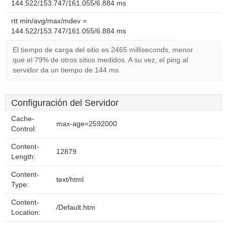
144.522/153.747/161.055/6.884 ms
rtt min/avg/max/mdev =
144.522/153.747/161.055/6.884 ms
El tiempo de carga del sitio es 2465 milliseconds, menor
que el 79% de otros sitios medidos. A su vez, el ping al
servidor da un tiempo de 144 ms.
Configuración del Servidor
Cache-
max-age=2592000
Control:
Content-
12879
Length:
Content-
text/html
Type:
Content-
/Default.htm
Location: