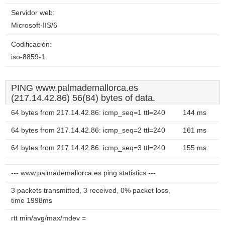
Servidor web:
Microsoft-IIS/6
Codificación:
iso-8859-1
PING www.palmademallorca.es
(217.14.42.86) 56(84) bytes of data.
64 bytes from 217.14.42.86: icmp_seq=1 ttl=240
144 ms
64 bytes from 217.14.42.86: icmp_seq=2 ttl=240
161 ms
64 bytes from 217.14.42.86: icmp_seq=3 ttl=240
155 ms
--- www.palmademallorca.es ping statistics ---
3 packets transmitted, 3 received, 0% packet loss,
time 1998ms
rtt min/avg/max/mdev =