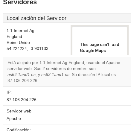
Servidores
Localización del Servidor
1 1 Internet Ag
England
Reino Unido
This page can't load
54.224224, -3.901133
Google Maps
correctly.
Está alojado por 1 1 Internet Ag England, usando el Apache
servidor web. Sus 2 servidores de nombre son
Do you
OK
ns64.1and1.es
, y
ns63.1and1.es
. Su dirección IP local es
own this
website?
87.106.204.226.
IP:
87.106.204.226
Servidor web:
Apache
Codificación: