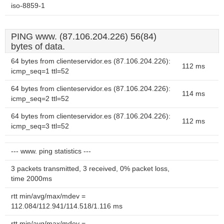
iso-8859-1
PING www. (87.106.204.226) 56(84)
bytes of data.
64 bytes from clienteservidor.es (87.106.204.226):
112 ms
icmp_seq=1 ttl=52
64 bytes from clienteservidor.es (87.106.204.226):
114 ms
icmp_seq=2 ttl=52
64 bytes from clienteservidor.es (87.106.204.226):
112 ms
icmp_seq=3 ttl=52
--- www. ping statistics ---
3 packets transmitted, 3 received, 0% packet loss,
time 2000ms
rtt min/avg/max/mdev =
112.084/112.941/114.518/1.116 ms
rtt min/avg/max/mdev =