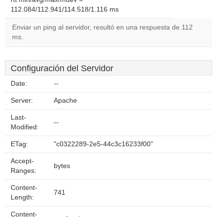
112.084/112.941/114.518/1.116 ms
Enviar un ping al servidor, resultó en una respuesta de 112
ms.
Configuración del Servidor
Date:
--
Server:
Apache
Last-
--
Modified:
ETag:
"c0322289-2e5-44c3c16233f00"
Accept-
bytes
Ranges:
Content-
741
Length:
Content-