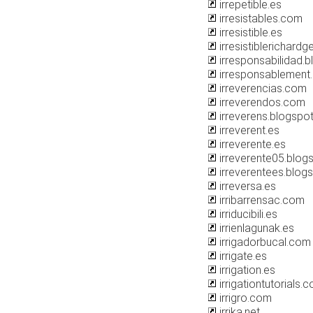
irrepetible.es
irresistables.com
irresistible.es
irresistiblerichard
irresponsabilidad.
irresponsablement
irreverencias.com
irreverendos.com
irreverens.blogspo
irreverent.es
irreverente.es
irreverente05.blog
irreverentees.blog
irreversa.es
irribarrensac.com
irriducibili.es
irrienlagunak.es
irrigadorbucal.com
irrigate.es
irrigation.es
irrigationtutorials.
irrigro.com
irrika.net