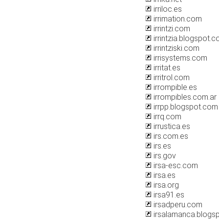
irriloc.es
irrimation.com
irrintzi.com
irrintzia.blogspot.
irrintziski.com
irrisystems.com
irritat.es
irritrol.com
irrompible.es
irrompibles.com.ar
irrpp.blogspot.com
irrq.com
irrustica.es
irs.com.es
irs.es
irs.gov
irsa-esc.com
irsa.es
irsa.org
irsa91.es
irsadperu.com
irsalamanca.blogs