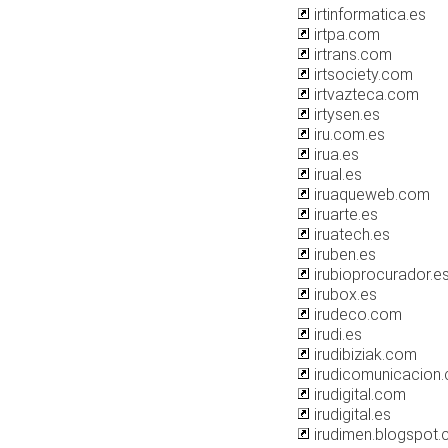
irtinformatica.es
irtpa.com
irtrans.com
irtsociety.com
irtvazteca.com
irtysen.es
iru.com.es
irua.es
irual.es
iruaqueweb.com
iruarte.es
iruatech.es
iruben.es
irubioprocurador.e
irubox.es
irudeco.com
irudi.es
irudibiziak.com
irudicomunicacion
irudigital.com
irudigital.es
irudimen.blogspot