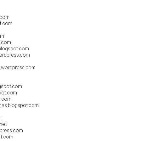
.com
ot.com
om
t.com
.blogspot.com
ordpress.com
d.wordpress.com
ogspot.com
spot.com
t.com
arias.blogspot.com
m
net
dpress.com
ot.com