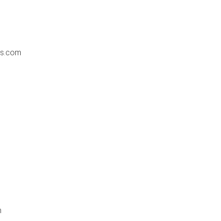
ss.com
m