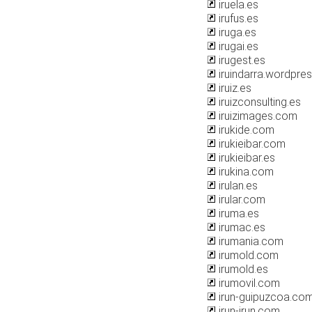
iruela.es
irufus.es
iruga.es
irugai.es
irugest.es
iruindarra.wordpre
iruiz.es
iruizconsulting.es
iruizimages.com
irukide.com
irukieibar.com
irukieibar.es
irukina.com
irulan.es
irular.com
iruma.es
irumac.es
irumania.com
irumold.com
irumold.es
irumovil.com
irun-guipuzcoa.co
irun-irun.com