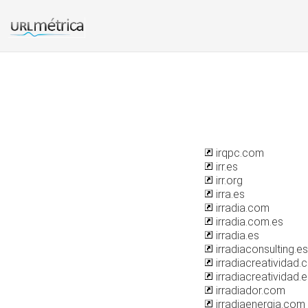
irqpc.com
irr.es
irr.org
irra.es
irradia.com
irradia.com.es
irradia.es
irradiaconsulting.es
irradiacreatividad
irradiacreatividad.
irradiador.com
irradiaenergia.com