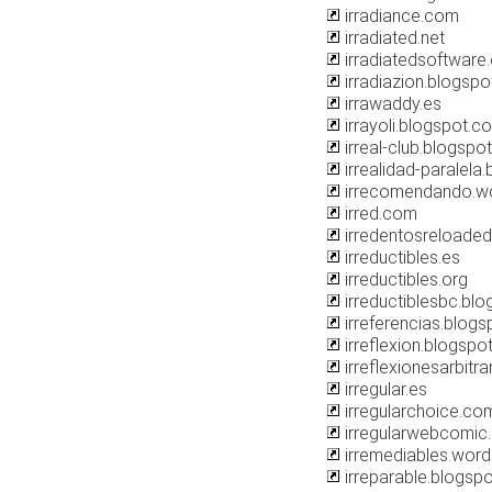
irradiance.com
irradiated.net
irradiatedsoftware
irradiazion.blogsp
irrawaddy.es
irrayoli.blogspot.c
irreal-club.blogspo
irrealidad-paralela
irrecomendando.w
irred.com
irredentosreloade
irreductibles.es
irreductibles.org
irreductiblesbc.bl
irreferencias.blog
irreflexion.blogspo
irreflexionesarbitr
irregular.es
irregularchoice.co
irregularwebcomic.
irremediables.wor
irreparable.blogsp