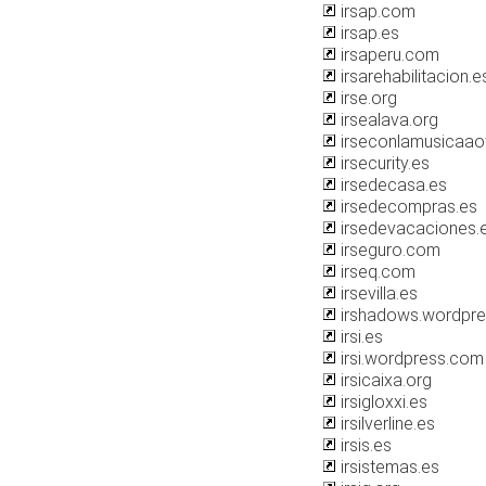
irsap.com
irsap.es
irsaperu.com
irsarehabilitacion.e
irse.org
irsealava.org
irseconlamusicaao
irsecurity.es
irsedecasa.es
irsedecompras.es
irsedevacaciones.
irseguro.com
irseq.com
irsevilla.es
irshadows.wordpr
irsi.es
irsi.wordpress.com
irsicaixa.org
irsigloxxi.es
irsilverline.es
irsis.es
irsistemas.es