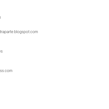
s
traparte.blogspot.com
es
ess.com