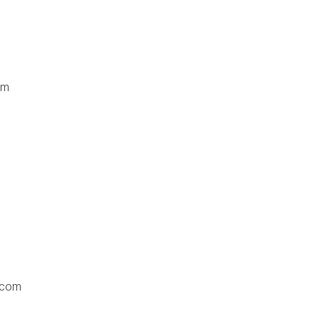
om
.com