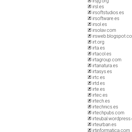
irsjg.org
irsl.es
irsoftstudios.es
irsoftware.es
irsol.es
irsolav.com
irsweb.blogspot.c
irt.org
irta.es
irtacol.es
irtagroup.com
irtanatura.es
irtasys.es
irtc.es
irtd.es
irte.es
irtec.es
irtech.es
irtechnics.es
irtechpubs.com
irteubal.wordpress
irteurban.es
irtinformatica.com