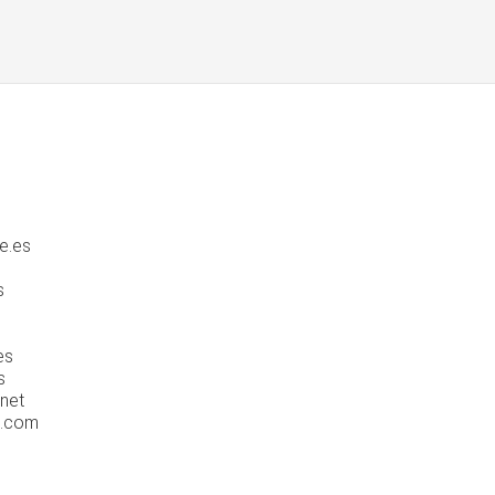
e.es
s
es
s
.net
a.com