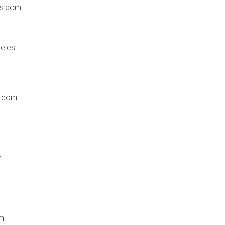
ms.com
ce.es
a.com
m
om