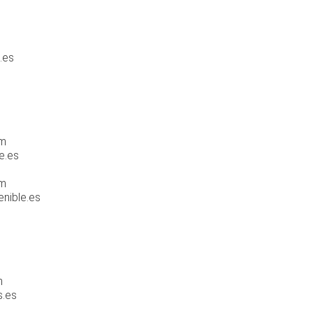
.es
s
om
e.es
om
nible.es
m
s.es