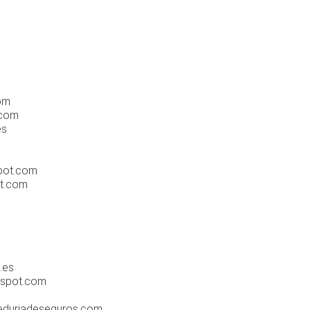
com
.com
es
m
spot.com
ot.com
.es
gspot.com
reduriadeseguros.com