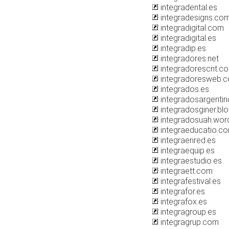
integradental.es
integradesigns.co
integradigital.com
integradigital.es
integradip.es
integradores.net
integradorescnt.c
integradoresweb.
integrados.es
integradosargenti
integradosginer.bl
integradosuah.wor
integraeducatio.c
integraenred.es
integraequip.es
integraestudio.es
integraett.com
integrafestival.es
integrafor.es
integrafox.es
integragroup.es
integragrup.com