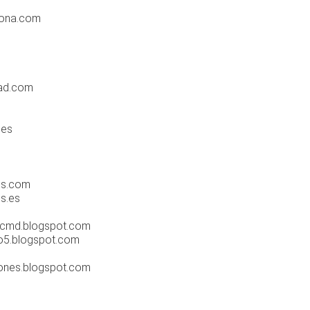
lona.com
ad.com
.es
ios.com
os.es
o-cmd.blogspot.com
o5.blogspot.com
ones.blogspot.com