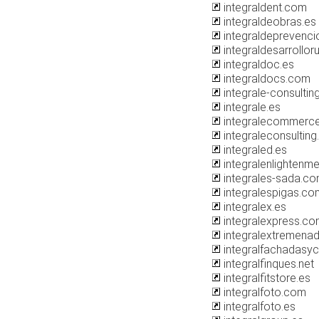
integraldent.com
integraldeobras.es
integraldeprevenc
integraldesarrollor
integraldoc.es
integraldocs.com
integrale-consultin
integrale.es
integralecommerc
integraleconsulting
integraled.es
integralenlightenme
integrales-sada.c
integralespigas.co
integralex.es
integralexpress.c
integralextremenad
integralfachadasy
integralfinques.net
integralfitstore.es
integralfoto.com
integralfoto.es