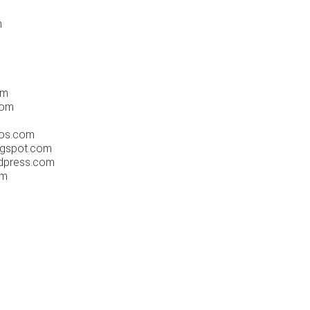
m
om
com
nos.com
ogspot.com
dpress.com
om