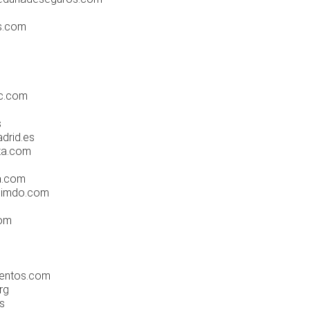
s.com
ic.com
s
drid.es
iza.com
-a.com
.jimdo.com
com
ientos.com
rg
s