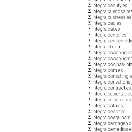
integralbeauty.es
integralbuenosaire
integralbusiness.es
integralcad.es
integralcar.es
integralcenter.es
integralcentremed
integralcl.com
integralcoaching.e
integralcoachingma
integralcocinas-ib
integralcom.es
integralconsulting
integralconsultoria
integralcontract.es
integralcubiertas.
integralcuines.com
integraldata.es
integraldecor.es
integraldeequipam
integraldeimagen.o
integraldemedios.e