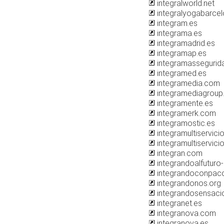
integralworld.net
integralyogabarce
integram.es
integrama.es
integramadrid.es
integramap.es
integramassegurid
integramed.es
integramedia.com
integramediagroup
integramente.es
integramerk.com
integramostic.es
integramultiservic
integramultiservici
integran.com
integrandoalfutur
integrandoconpac
integrandonos.org
integrandosensaci
integranet.es
integranova.com
integranova.es