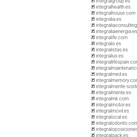
integralgroup.es
integralhealth.es
integralhouse.com
integralia.es
integraliaconsulting
integraliaenergia.e
integralife.com
integralis.es
integralistas.es
integralius.es
integrallifespain.c
integralmaintenanc
integralmed.es
integralmemory.c
integralmente-soste
integralmente.es
integralmk.com
integralmotor.es
integralmovil.es
integralocal.es
integralodonto.co
integraloposicione
integralpack.es