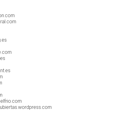
ion.com
ural.com
g.es
e.com
.es
nt.es
om
m
om
elfrio.com
cubiertas.wordpress.com