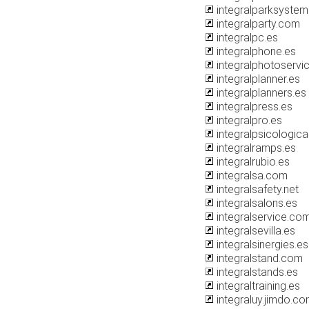
integralparksyste
integralparty.com
integralpc.es
integralphone.es
integralphotoservi
integralplanner.es
integralplanners.es
integralpress.es
integralpro.es
integralpsicologic
integralramps.es
integralrubio.es
integralsa.com
integralsafety.net
integralsalons.es
integralservice.co
integralsevilla.es
integralsinergies.es
integralstand.com
integralstands.es
integraltraining.es
integraluy.jimdo.c