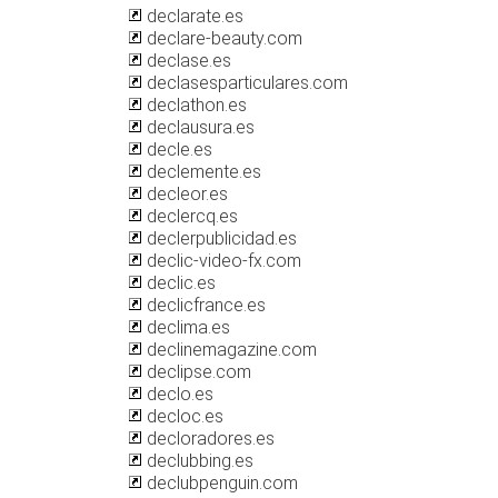
declarate.es
declare-beauty.com
declase.es
declasesparticulares.com
declathon.es
declausura.es
decle.es
declemente.es
decleor.es
declercq.es
declerpublicidad.es
declic-video-fx.com
declic.es
declicfrance.es
declima.es
declinemagazine.com
declipse.com
declo.es
decloc.es
decloradores.es
declubbing.es
declubpenguin.com