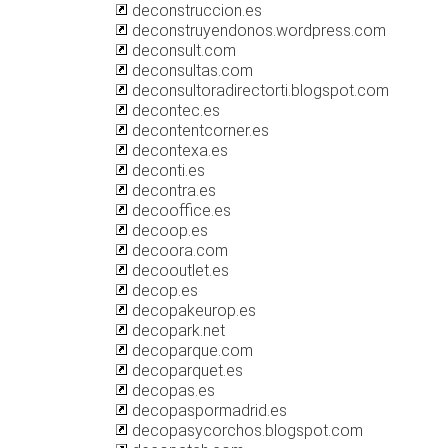
deconstruccion.es
deconstruyendonos.wordpress.com
deconsult.com
deconsultas.com
deconsultoradirectorti.blogspot.com
decontec.es
decontentcorner.es
decontexa.es
deconti.es
decontra.es
decooffice.es
decoop.es
decoora.com
decooutlet.es
decop.es
decopakeurop.es
decopark.net
decoparque.com
decoparquet.es
decopas.es
decopaspormadrid.es
decopasycorchos.blogspot.com