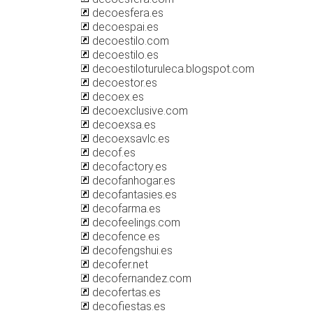
decoesfera.es
decoespai.es
decoestilo.com
decoestilo.es
decoestiloturuleca.blogspot.com
decoestor.es
decoex.es
decoexclusive.com
decoexsa.es
decoexsavlc.es
decof.es
decofactory.es
decofanhogar.es
decofantasies.es
decofarma.es
decofeelings.com
decofence.es
decofengshui.es
decofer.net
decofernandez.com
decofertas.es
decofiestas.es