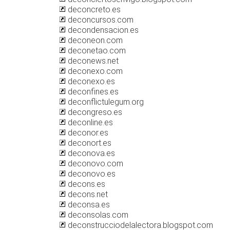
deconcreto.es
deconcursos.com
decondensacion.es
deconeon.com
deconetao.com
deconews.net
deconexo.com
deconexo.es
deconfines.es
deconflictulegum.org
decongreso.es
deconline.es
deconor.es
deconort.es
deconova.es
deconovo.com
deconovo.es
decons.es
decons.net
deconsa.es
deconsolas.com
deconstrucciodelalectora.blogspot.com