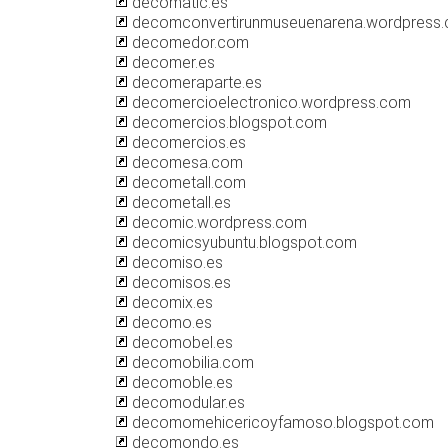
decomatic.es
decomconvertirunmuseuenarena.wordpress
decomedor.com
decomer.es
decomeraparte.es
decomercioelectronico.wordpress.com
decomercios.blogspot.com
decomercios.es
decomesa.com
decometall.com
decometall.es
decomic.wordpress.com
decomicsyubuntu.blogspot.com
decomiso.es
decomisos.es
decomix.es
decomo.es
decomobel.es
decomobilia.com
decomoble.es
decomodular.es
decomomehicericoyfamoso.blogspot.com
decomondo.es