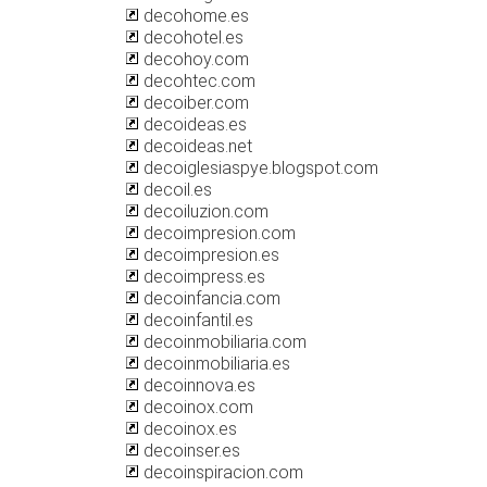
decohome.es
decohotel.es
decohoy.com
decohtec.com
decoiber.com
decoideas.es
decoideas.net
decoiglesiaspye.blogspot.com
decoil.es
decoiluzion.com
decoimpresion.com
decoimpresion.es
decoimpress.es
decoinfancia.com
decoinfantil.es
decoinmobiliaria.com
decoinmobiliaria.es
decoinnova.es
decoinox.com
decoinox.es
decoinser.es
decoinspiracion.com