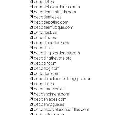
decodel.es
decodels.wordpress.com
decodema-stands.com
decodenties.es
decodepotinc.com
decodermuzique.com
decodesk.es
decodiaz.es
decodificadores.es
decodin.es
decoding.wordpress.com
decodingthevote.org
decodir.com
decodog.com
decodon.com
decodulcelibertad.blogspot.com
decodur.es
decoemocion.es
decoencimera.com
decoenlaces.com
decoenvogue.es
decoescayolascabanillas.com
decoesfera.com