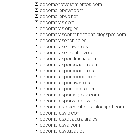
decomonrevestimientos.com
decompiler-swf.com
decompiler-vb.net
decompras.com
decompras.org.es
decomprasconmihermana.blogspot.com
decomprasenchina.es
decomprasenlaweb.es
decomprasensanturtzi.com
decomprasporalmeria.com
decomprasporboadilla.com
decomprasporboadilla.es
decomprasporcocoa.com
decomprasporlaweb.es
decomprasporlinares.com
decomprasporsegovia.com
decomprasporzaragoza.es
decomprastokedelibelula.blogspot.com
decomprasvip.com
decomprasxguadalajara.es
decomprasya.com
decomprasytapas.es