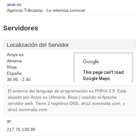
aeat.es
Agencia Tributaria - Le interesa conocer
Servidores
Localización del Servidor
Arsys.es
Almeria
Rioja
This page can't load
España
Google Maps
36.95, -2.45
correctly.
El entorno del lenguaje de programación es PHP/4.3.9. Está
alojado por Arsys.es (Almeria, Rioja,) usando el Apache
Do you
OK
servidor web. Tiene 2 registros DNS,
dns2.nominalia.com
own this
, y
website?
dns1.nominalia.com
.
IP:
217.76.130.90