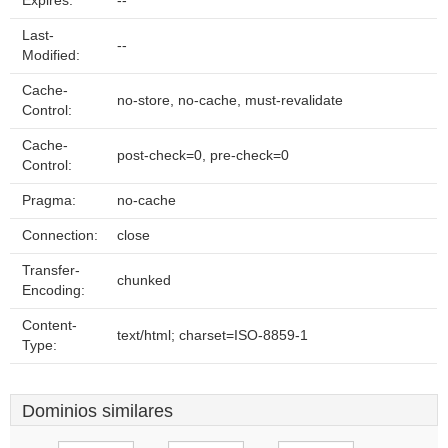
Expires:
--
Last-
--
Modified:
Cache-
no-store, no-cache, must-revalidate
Control:
Cache-
post-check=0, pre-check=0
Control:
Pragma:
no-cache
Connection:
close
Transfer-
chunked
Encoding:
Content-
text/html; charset=ISO-8859-1
Type:
Dominios similares