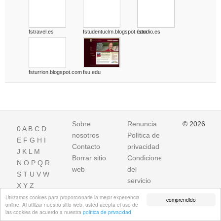
fstravel.es
fstudentuclm.blogspot.com
fstudio.es
fsturrion.blogspot.com
fsu.edu
Sobre
Renuncia
© 2026
0
A
B
C
D
nosotros
Política de
E
F
G
H
I
Contacto
privacidad
J
K
L
M
Borrar sitio
Condiciones
N
O
P
Q
R
web
del
S
T
U
V
W
servicio
X
Y
Z
Utilizamos cookies para proporcionarle la mejor experiencia
comprendido
online. Al utilizar nuestro sitio web, usted acepta el uso de
las cookies de acuerdo a nuestra
política de privacidad