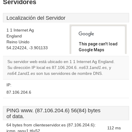
Servidores
Localización del Servidor
1 1 Internet Ag
England
Reino Unido
This page can't load
54.224224, -3.901133
Google Maps
correctly.
Su servidor web está ubicado en 1 1 Internet Ag England.
Su dirección IP local es 87.106.204.6.
ns63.1and1.es
, y
Do you
OK
ns64.1and1.es
son tus servidores de nombre DNS.
own this
website?
IP:
87.106.204.6
PING www. (87.106.204.6) 56(84) bytes
of data.
64 bytes from clienteservidor.es (87.106.204.6):
112 ms
icmp_req=1 ttl=52