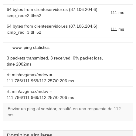
64 bytes from clienteservidor.es (87.106.204.6):
111 ms
icmp_req=2 ttl=52
64 bytes from clienteservidor.es (87.106.204.6):
111 ms
icmp_req=3 ttl=52
--- www. ping statistics ---
3 packets transmitted, 3 received, 0% packet loss,
time 2002ms
rtt min/avg/max/mdev =
111.786/111.969/112.257/0.206 ms
rtt min/avg/max/mdev =
111.786/111.969/112.257/0.206 ms
Enviar un ping al servidor, resultó en una respuesta de 112
ms.
Dominios similares