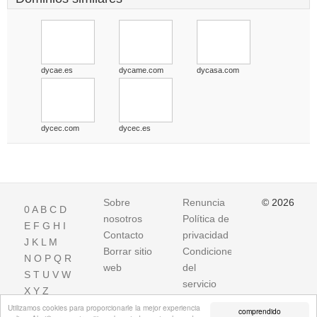
dycae.es
dycame.com
dycasa.com
dycec.com
dycec.es
Sobre
Renuncia
© 2026
0
A
B
C
D
nosotros
Política de
E
F
G
H
I
Contacto
privacidad
J
K
L
M
Borrar sitio
Condiciones
N
O
P
Q
R
web
del
S
T
U
V
W
servicio
X
Y
Z
Utilizamos cookies para proporcionarle la mejor experiencia
comprendido