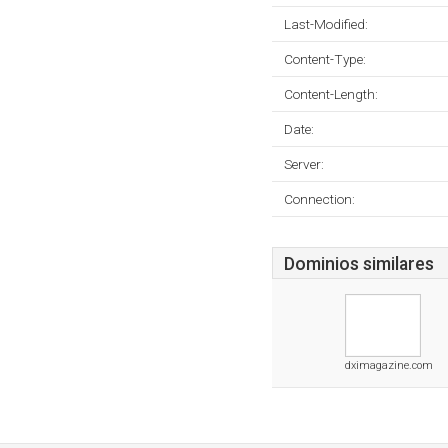
Last-Modified:
Content-Type:
Content-Length:
Date:
Server:
Connection:
Dominios similares
dximagazine.com