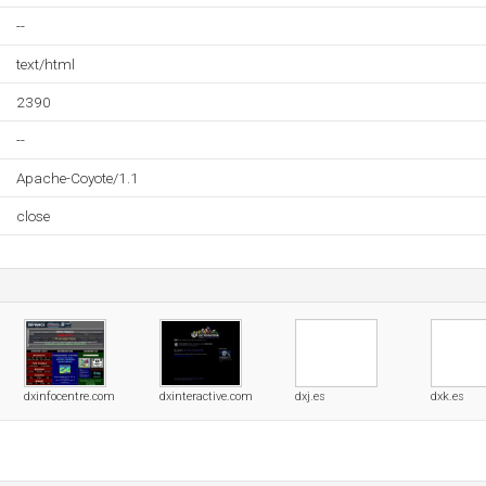
--
text/html
2390
--
Apache-Coyote/1.1
close
dxinfocentre.com
dxinteractive.com
dxj.es
dxk.es