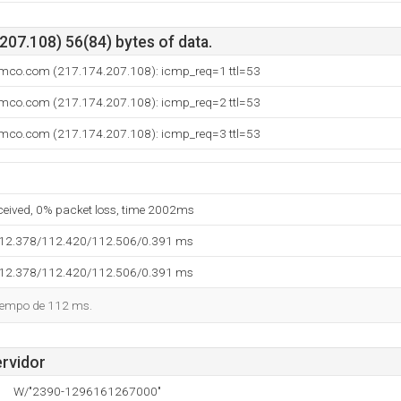
07.108) 56(84) bytes of data.
omco.com (217.174.207.108): icmp_req=1 ttl=53
omco.com (217.174.207.108): icmp_req=2 ttl=53
omco.com (217.174.207.108): icmp_req=3 ttl=53
eceived, 0% packet loss, time 2002ms
112.378/112.420/112.506/0.391 ms
112.378/112.420/112.506/0.391 ms
tiempo de 112 ms.
ervidor
W/"2390-1296161267000"