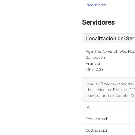
indom.com
Servidores
Localización del Ser
Agarik Is A French Web Ho
Saint-ouen
Francia
48.9, 2.33
indom20.indomco.net
,
ind
del servidor de Dxi.es es 
ouen, usando el Apache-Co
IP:
Servidor web:
Codificación: