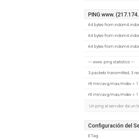
PING www. (217.174.2
64 bytes from indom4.ind
64 bytes from indom4.ind
64 bytes from indom4.ind
--- www. ping statistics ---
3 packets transmitted, 3 r
rtt min/avg/max/mdev = 
rtt min/avg/max/mdev = 
Un ping al servidor da un 
Configuración del S
ETag: