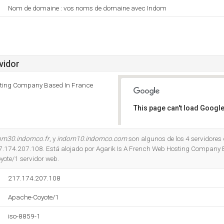
Nom de domaine : vos noms de domaine avec Indom
vidor
sting Company Based In France
This page can't load Google
Do you own this website?
om30.indomco.fr
, y
indom10.indomco.com
son algunos de los 4 servidores
217.174.207.108. Está alojado por Agarik Is A French Web Hosting Company 
yote/1 servidor web.
217.174.207.108
Apache-Coyote/1
iso-8859-1