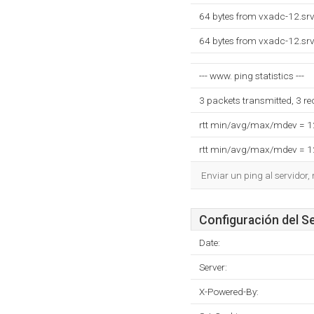
64 bytes from vxadc-12.srv
64 bytes from vxadc-12.srv
--- www. ping statistics ---
3 packets transmitted, 3 r
rtt min/avg/max/mdev = 
rtt min/avg/max/mdev = 
Enviar un ping al servidor,
Configuración del S
Date:
Server:
X-Powered-By: