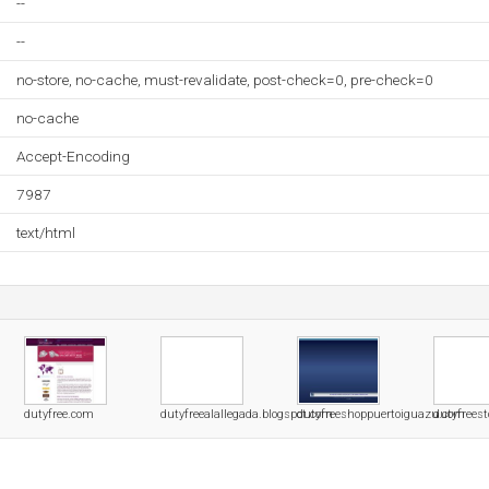
--
--
no-store, no-cache, must-revalidate, post-check=0, pre-check=0
no-cache
Accept-Encoding
7987
text/html
dutyfree.com
dutyfreealallegada.blogspot.com
dutyfreeshoppuertoiguazu.com
dutyfreest