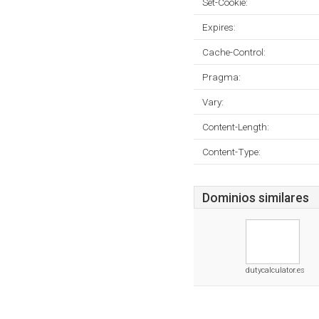
Set-Cookie:
Expires:
Cache-Control:
Pragma:
Vary:
Content-Length:
Content-Type:
Dominios similares
dutycalculator.es