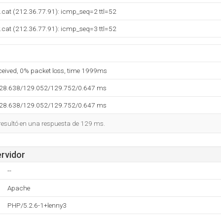
.cat (212.36.77.91): icmp_seq=2 ttl=52
.cat (212.36.77.91): icmp_seq=3 ttl=52
eceived, 0% packet loss, time 1999ms
128.638/129.052/129.752/0.647 ms
128.638/129.052/129.752/0.647 ms
 resultó en una respuesta de 129 ms.
ervidor
--
Apache
PHP/5.2.6-1+lenny3