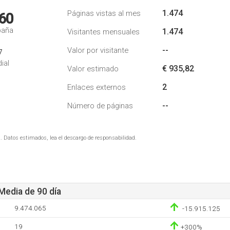
1.474
Páginas vistas al mes
60
paña
1.474
Visitantes mensuales
--
Valor por visitante
7
ial
€ 935,82
Valor estimado
2
Enlaces externos
--
Número de páginas
. Datos estimados, lea el descargo de responsabilidad.
 Media de 90 día
9.474.065
-15.915.125
19
+300%