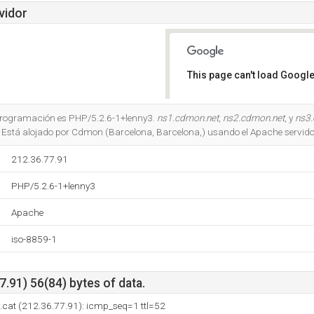
vidor
This page can't load Google
Do you own this website?
e programación es PHP/5.2.6-1+lenny3.
ns1.cdmon.net
,
ns2.cdmon.net
, y
ns3
 Está alojado por Cdmon (Barcelona, Barcelona,) usando el Apache servido
212.36.77.91
PHP/5.2.6-1+lenny3
Apache
iso-8859-1
.91) 56(84) bytes of data.
.cat (212.36.77.91): icmp_seq=1 ttl=52