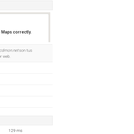
 Maps correctly.
OK
.cdmon.net
son tus
r web.
129 ms