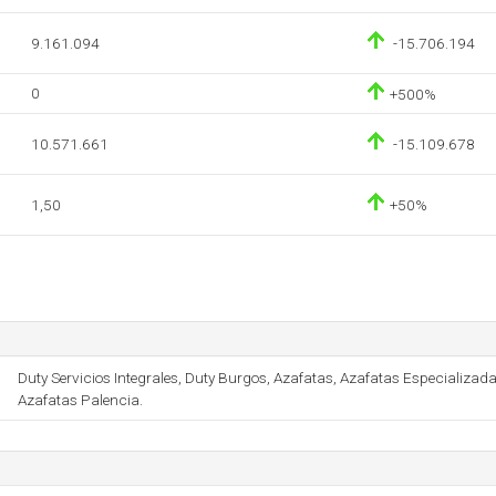
9.161.094
-15.706.194
0
+500%
10.571.661
-15.109.678
1,50
+50%
Duty Servicios Integrales, Duty Burgos, Azafatas, Azafatas Especializad
Azafatas Palencia.