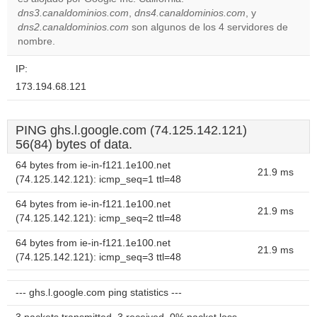
Do you
OK
dns3.canaldominios.com
,
dns4.canaldominios.com
own this
, y
website?
dns2.canaldominios.com
son algunos de los 4 servidores de
nombre.
IP:
173.194.68.121
PING ghs.l.google.com (74.125.142.121)
56(84) bytes of data.
64 bytes from ie-in-f121.1e100.net
21.9 ms
(74.125.142.121): icmp_seq=1 ttl=48
64 bytes from ie-in-f121.1e100.net
21.9 ms
(74.125.142.121): icmp_seq=2 ttl=48
64 bytes from ie-in-f121.1e100.net
21.9 ms
(74.125.142.121): icmp_seq=3 ttl=48
--- ghs.l.google.com ping statistics ---