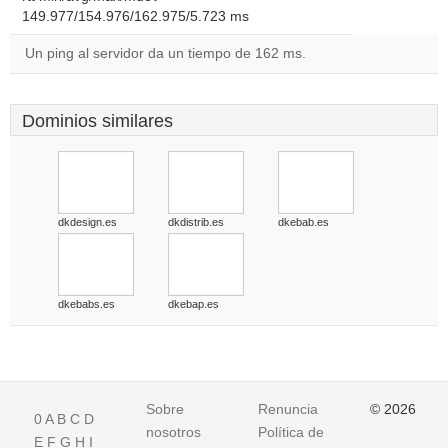
149.977/154.976/162.975/5.723 ms
Un ping al servidor da un tiempo de 162 ms.
Dominios similares
dkdesign.es
dkdistrib.es
dkebab.es
dkebabs.es
dkebap.es
Sobre
Renuncia
© 2026
0
A
B
C
D
nosotros
Política de
E
F
G
H
I