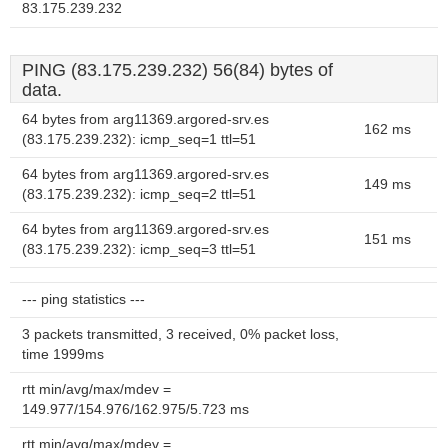
83.175.239.232
PING (83.175.239.232) 56(84) bytes of
data.
64 bytes from arg11369.argored-srv.es
162 ms
(83.175.239.232): icmp_seq=1 ttl=51
64 bytes from arg11369.argored-srv.es
149 ms
(83.175.239.232): icmp_seq=2 ttl=51
64 bytes from arg11369.argored-srv.es
151 ms
(83.175.239.232): icmp_seq=3 ttl=51
--- ping statistics ---
3 packets transmitted, 3 received, 0% packet loss,
time 1999ms
rtt min/avg/max/mdev =
149.977/154.976/162.975/5.723 ms
rtt min/avg/max/mdev =