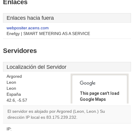
Enlaces
Enlaces hacia fuera
webpositer.acens.com
Enefgy | SMART METERING AS A SERVICE
Servidores
Localización del Servidor
Argored
Leon
Leon
This page can't load
España
Google Maps
42.6, -5.57
correctly.
El servidor es alojado por Argored (Leon, Leon.) Su
dirección IP local es 83.175.239.232.
Do you
OK
own this
website?
IP: