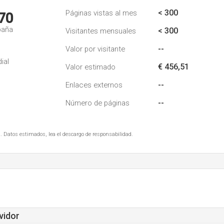
< 300
Páginas vistas al mes
70
paña
< 300
Visitantes mensuales
--
Valor por visitante
ial
€ 456,51
Valor estimado
--
Enlaces externos
--
Número de páginas
. Datos estimados, lea el descargo de responsabilidad.
vidor