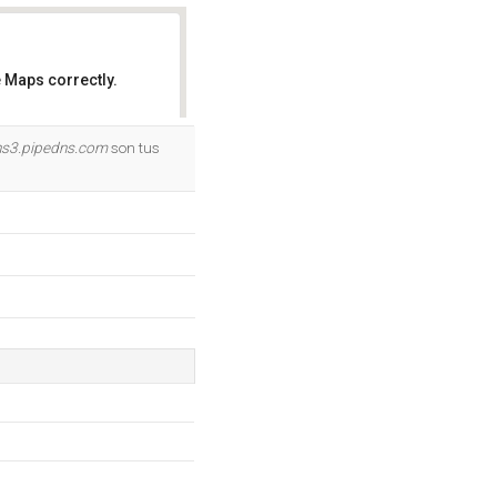
 Maps correctly.
OK
ns3.pipedns.com
son tus