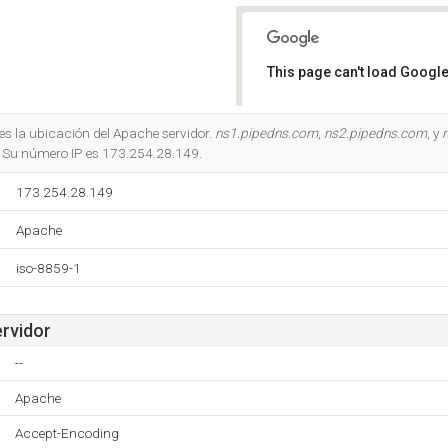
This page can't load Google
Do you own this website?
 es la ubicación del Apache servidor.
ns1.pipedns.com
,
ns2.pipedns.com
, y
 Su número IP es 173.254.28.149.
173.254.28.149
Apache
iso-8859-1
ervidor
--
Apache
Accept-Encoding