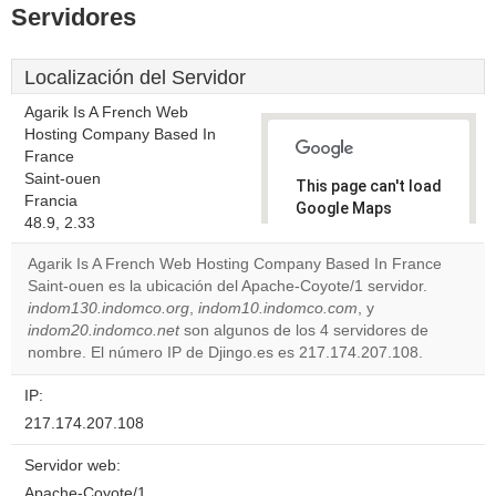
Servidores
Localización del Servidor
Agarik Is A French Web
Hosting Company Based In
France
Saint-ouen
This page can't load
Francia
Google Maps
48.9, 2.33
correctly.
Agarik Is A French Web Hosting Company Based In France
Do you
Saint-ouen es la ubicación del Apache-Coyote/1 servidor.
OK
own this
indom130.indomco.org
,
indom10.indomco.com
, y
website?
indom20.indomco.net
son algunos de los 4 servidores de
nombre. El número IP de Djingo.es es 217.174.207.108.
IP:
217.174.207.108
Servidor web:
Apache-Coyote/1