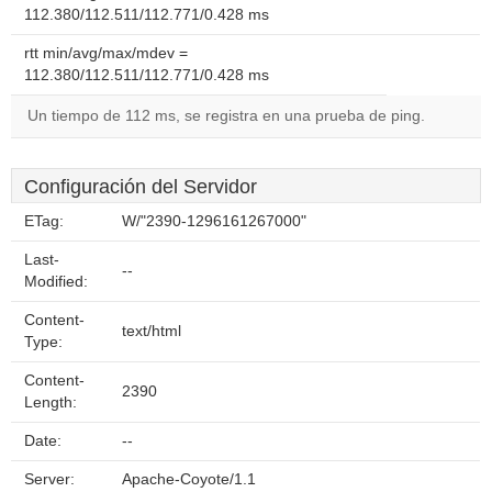
112.380/112.511/112.771/0.428 ms
rtt min/avg/max/mdev =
112.380/112.511/112.771/0.428 ms
Un tiempo de 112 ms, se registra en una prueba de ping.
Configuración del Servidor
ETag:
W/"2390-1296161267000"
Last-
--
Modified:
Content-
text/html
Type:
Content-
2390
Length:
Date:
--
Server:
Apache-Coyote/1.1