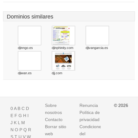
Dominios similares
djinngo.es
djinphinity.com
djivangarcia.es
djiwan.es
djj.com
Sobre
Renuncia
© 2026
0
A
B
C
D
nosotros
Política de
E
F
G
H
I
Contacto
privacidad
J
K
L
M
Borrar sitio
Condiciones
N
O
P
Q
R
web
del
S
T
U
V
W