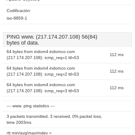
Codificación:
iso-8859-1
PING www. (217.174.207.108) 56(84)
bytes of data.
64 bytes from indom4.indomco.com
112 ms
(217.174.207.108): icmp_req=1 ttl=53
64 bytes from indom4.indomco.com
112 ms
(217.174.207.108): icmp_req=2 ttl=53
64 bytes from indom4.indomco.com
112 ms
(217.174.207.108): icmp_req=3 ttl=53
--- www. ping statistics ---
3 packets transmitted, 3 received, 0% packet loss,
time 2003ms
rtt min/avg/max/mdev =