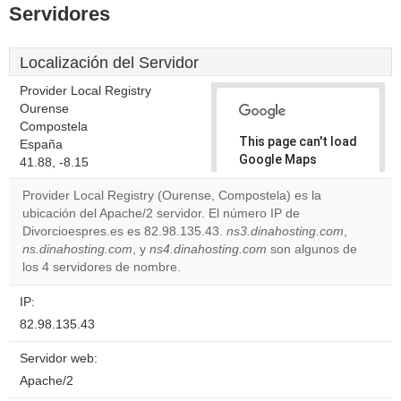
Servidores
Localización del Servidor
Provider Local Registry
Ourense
Compostela
This page can't load
España
Google Maps
41.88, -8.15
correctly.
Provider Local Registry (Ourense, Compostela) es la
ubicación del Apache/2 servidor. El número IP de
Do you
OK
Divorcioespres.es es 82.98.135.43.
ns3.dinahosting.com
own this
,
website?
ns.dinahosting.com
, y
ns4.dinahosting.com
son algunos de
los 4 servidores de nombre.
IP:
82.98.135.43
Servidor web:
Apache/2