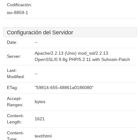
Codificación:
iso-8859-1
Configuración del Servidor
Date:
--
Apache/2.2.13 (Unix) mod_ssl/2.2.13
Server:
OpenSSL/0.9.8g PHP/5.2.11 with Suhosin-Patch
Last-
--
Modified:
ETag:
"59814-655-48861a0186080"
Accept-
bytes
Ranges:
Content-
1621
Length:
Content-
text/html
Type: