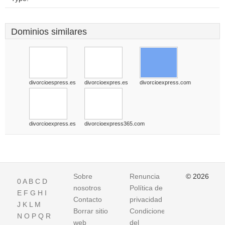
Dominios similares
divorcioespress.es
divorcioexpres.es
divorcioexpress.com
divorcioexpress.es
divorcioexpress365.com
Sobre
Renuncia
© 2026
0
A
B
C
D
nosotros
Política de
E
F
G
H
I
Contacto
privacidad
J
K
L
M
Borrar sitio
Condiciones
N
O
P
Q
R
web
del