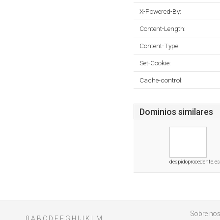
X-Powered-By:
Content-Length:
Content-Type:
Set-Cookie:
Cache-control:
Dominios similares
despidoprocedente.es
Sobre nos
0
A
B
C
D
E
F
G
H
I
J
K
L
M