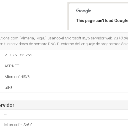
This page can't load Google
Do you own this website?
tions.com (Almeria, Rioja,) usando el Microsoft-IIS/6 servidor web.
ns10.pi
n tus servidores de nombre DNS. El entorno del lenguaje de programación 
217.76.156.252
ASP.NET
Microsoft-IIS/6
utf-8
ervidor
--
Microsoft-IIS/6.0