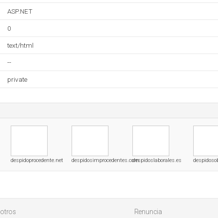
ASP.NET
0
text/html
--
private
despidoprocedente.net
despidosimprocedentes.com
despidoslaborales.es
despidosob
otros
Renuncia