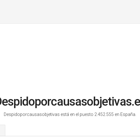
espidoporcausasobjetivas.
Despidoporcausasobjetivas está en el puesto 2.452.555 en España.
s