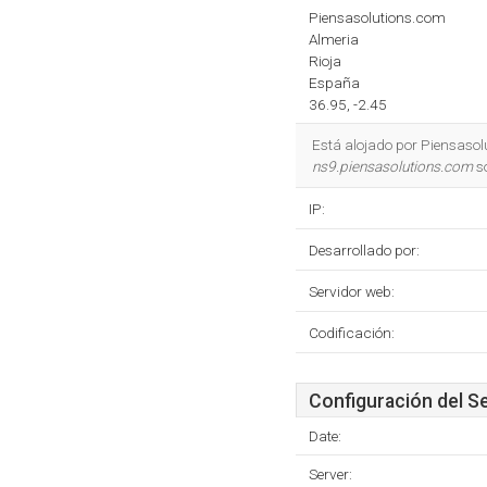
Piensasolutions.com
Almeria
Rioja
España
36.95, -2.45
Está alojado por Piensasolu
ns9.piensasolutions.com
so
IP:
Desarrollado por:
Servidor web:
Codificación:
Configuración del S
Date:
Server: