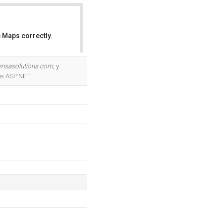
 Maps correctly.
OK
ensasolutions.com
, y
es ASP.NET.