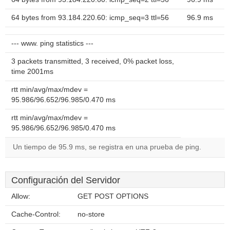
64 bytes from 93.184.220.60: icmp_seq=3 ttl=56
96.9 ms
--- www. ping statistics ---
3 packets transmitted, 3 received, 0% packet loss,
time 2001ms
rtt min/avg/max/mdev =
95.986/96.652/96.985/0.470 ms
rtt min/avg/max/mdev =
95.986/96.652/96.985/0.470 ms
Un tiempo de 95.9 ms, se registra en una prueba de ping.
Configuración del Servidor
Allow:
GET POST OPTIONS
Cache-Control:
no-store