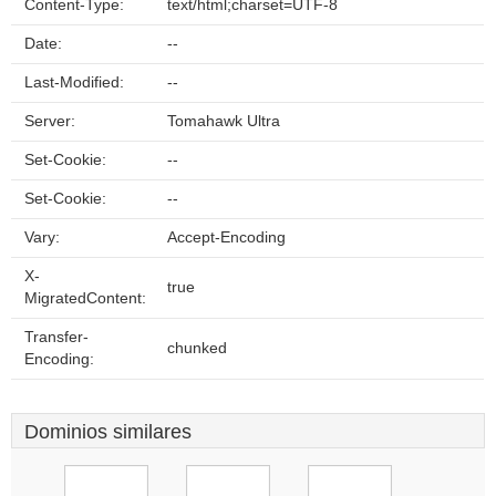
Content-Type:
text/html;charset=UTF-8
Date:
--
Last-Modified:
--
Server:
Tomahawk Ultra
Set-Cookie:
--
Set-Cookie:
--
Vary:
Accept-Encoding
X-
true
MigratedContent:
Transfer-
chunked
Encoding:
Dominios similares