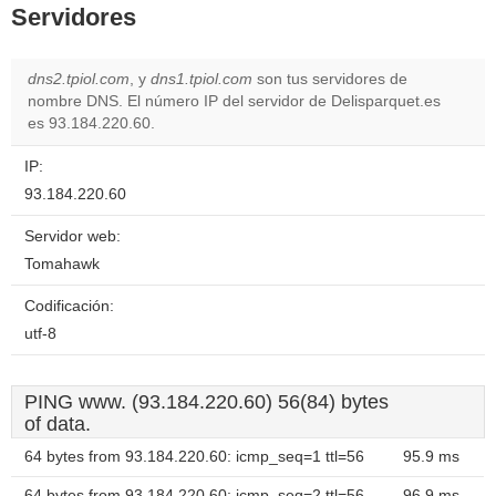
Servidores
dns2.tpiol.com
, y
dns1.tpiol.com
son tus servidores de
nombre DNS. El número IP del servidor de Delisparquet.es
es 93.184.220.60.
IP:
93.184.220.60
Servidor web:
Tomahawk
Codificación:
utf-8
PING www. (93.184.220.60) 56(84) bytes
of data.
64 bytes from 93.184.220.60: icmp_seq=1 ttl=56
95.9 ms
64 bytes from 93.184.220.60: icmp_seq=2 ttl=56
96.9 ms