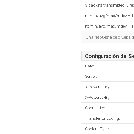
3 packets transmitted, 3 r
rtt min/avg/max/mdev = 
rtt min/avg/max/mdev = 
Una respuesta de prueba d
Configuración del S
Date:
Server:
X-Powered-By:
X-Powered-By:
Connection:
Transfer-Encoding:
Content-Type: