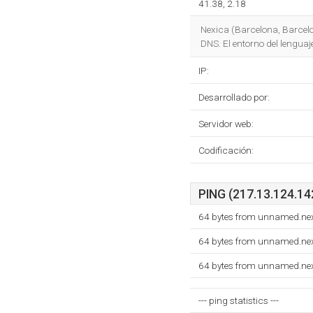
41.38, 2.18
Nexica (Barcelona, Barcelo
DNS. El entorno del lengua
IP:
Desarrollado por:
Servidor web:
Codificación:
PING (217.13.124.142
64 bytes from unnamed.nex
64 bytes from unnamed.nex
64 bytes from unnamed.nex
--- ping statistics ---