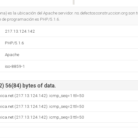
Do you own this website?
na) es la ubicación del Apache servidor. ns.defectosconstruccion.org son 
je de programación es PHP/5.1.6.
217.13.124.142
PHP/5.1.6
Apache
iso-8859-1
) 56(84) bytes of data.
ica.net (217.13.124.142): icmp_seq=1 ttl=50
ica.net (217.13.124.142): icmp_seq=2 ttl=50
ica.net (217.13.124.142): icmp_seq=3 ttl=50