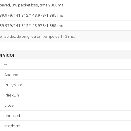
eceived, 0% packet loss, time 2000ms
139.979/141.312/143.978/1.885 ms
139.979/141.312/143.978/1.885 ms
e rapidez de ping, da un tiempo de 143 ms.
ervidor
--
Apache
PHP/5.1.6
PleskLin
close
chunked
text/html