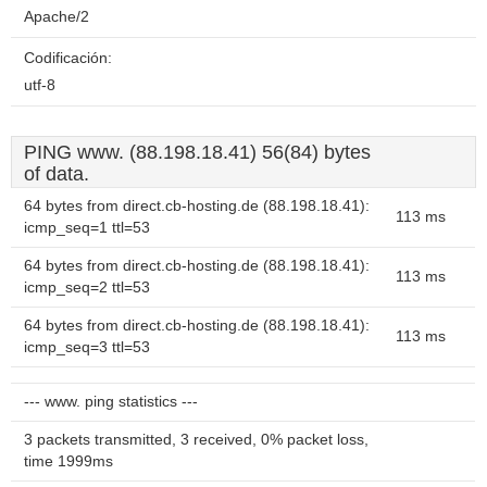
Apache/2
Codificación:
utf-8
PING www. (88.198.18.41) 56(84) bytes
of data.
64 bytes from direct.cb-hosting.de (88.198.18.41):
113 ms
icmp_seq=1 ttl=53
64 bytes from direct.cb-hosting.de (88.198.18.41):
113 ms
icmp_seq=2 ttl=53
64 bytes from direct.cb-hosting.de (88.198.18.41):
113 ms
icmp_seq=3 ttl=53
--- www. ping statistics ---
3 packets transmitted, 3 received, 0% packet loss,
time 1999ms