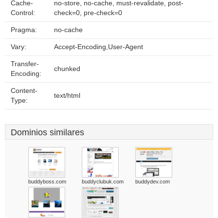
Cache-
no-store, no-cache, must-revalidate, post-
Control:
check=0, pre-check=0
Pragma:
no-cache
Vary:
Accept-Encoding,User-Agent
Transfer-
chunked
Encoding:
Content-
text/html
Type:
Dominios similares
buddyboss.com
buddyclubuk.com
buddydev.com