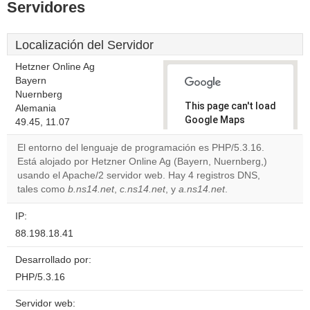
Servidores
Localización del Servidor
Hetzner Online Ag
Bayern
Nuernberg
This page can't load
Alemania
Google Maps
49.45, 11.07
correctly.
El entorno del lenguaje de programación es PHP/5.3.16.
Está alojado por Hetzner Online Ag (Bayern, Nuernberg,)
Do you
OK
usando el Apache/2 servidor web. Hay 4 registros DNS,
own this
website?
tales como
b.ns14.net
,
c.ns14.net
, y
a.ns14.net
.
IP:
88.198.18.41
Desarrollado por:
PHP/5.3.16
Servidor web: