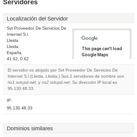
Servidores
Localización del Servidor
Svt Proveedor De Servicios De
Internet S.l.
Lleida
Lleida
This page can't load
España
Google Maps
41.62, 0.62
correctly.
El servidor es alojado por Svt Proveedor De Servicios De
Do you
Internet S.l (Lleida, Lleida.) Sus 2 servidores de nombre son
OK
own this
ns1.svtcpd.net
, y
ns2.svtcpd.net
. Su dirección IP local es
website?
95.130.48.33.
IP:
95.130.48.33
Dominios similares